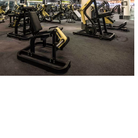
o Kalenderjahr bei
 Milon-Kraftgeräten
h an - für maximale
 einzigartiger
orkout.
frischende