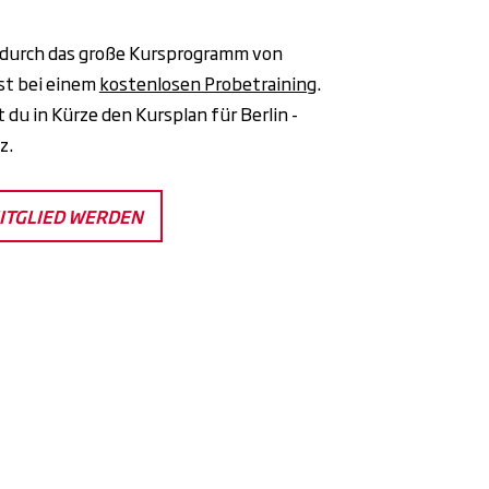
 durch das große Kursprogramm von
rst bei einem
kostenlosen Probetraining
.
t du in Kürze den Kursplan für Berlin -
tz.
MITGLIED WERDEN