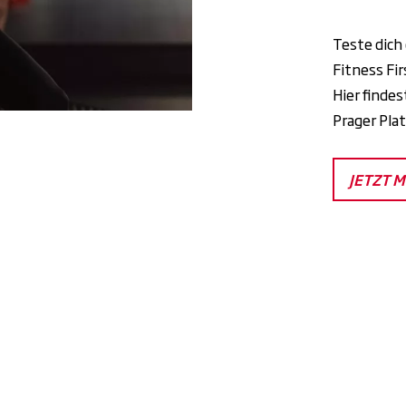
Teste dich
Fitness Fi
Hier findes
Prager Pla
JETZT 