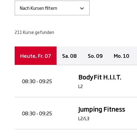
Nach Kursen filtern
211
Kurse
gefunden
Heute,
Fr.
07
Sa.
08
So.
09
Mo.
10
BodyFit H.I.I.T.
08:30 - 09:25
L2
Jumping Fitness
08:30 - 09:25
L2/L3