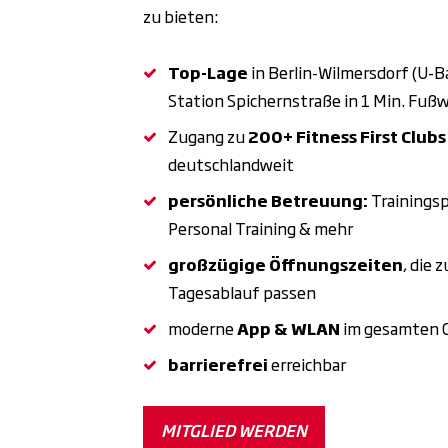
zu bieten:
Top-Lage
in Berlin-Wilmersdorf (U-B
Station Spichernstraße in 1 Min. Fuß
Zugang zu
200+ Fitness First Clubs
deutschlandweit
Pausen-Option:
Pausier
persönliche Betreuung:
Trainingsp
Abschluss einer 24-Mona
Personal Training & mehr
EGYM:
Smart trainieren
großzügige Öffnungszeiten
, die 
sowie High Performance C
Tagesablauf passen
Ergebnisse in minimaler Z
moderne
App & WLAN
im gesamten 
Exklusive Kurse:
Dein T
barrierefrei
erreichbar
Community für mehr Moti
Getränke-Flat:
Stay hy
MITGLIED WERDEN
Mineralgetränke für volle