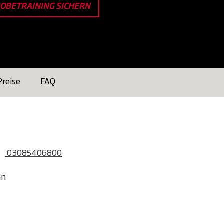
OBETRAINING SICHERN
Preise
FAQ
03085406800
in