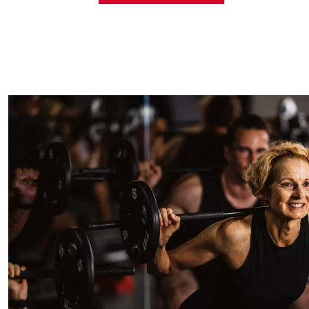
Handtuch-Flat:
Zum Tra
KidsClub-Flat:
Freie Zei
Kinder von 6 Wochen bis
PERFORMANCE:
Mehr Kr
und freien Gewichten entf
RECOVERY:
Mit dem FIVE
Performance nach vorn. 
für die nächste Session.
Wellness-Bereich:
Rela
für maximale Erholung.