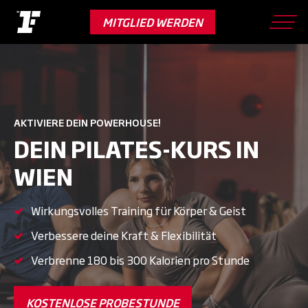
Skip
to
MITGLIED WERDEN
main
content
AKTIVIERE DEIN POWERHOUSE!
DEIN PILATES-KURS IN
WIEN
Wirkungsvolles Training für Körper & Geist
Verbessere deine Kraft & Flexibilität
Verbrenne 180 bis 300 Kalorien pro Stunde
KOSTENLOSE PROBESTUNDE