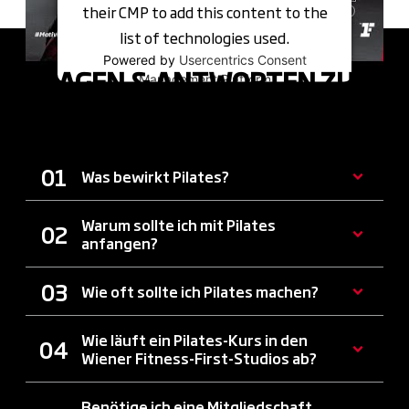
their CMP to add this content to the
list of technologies used.
Powered by
Usercentrics Consent
FRAGEN & ANTWORTEN ZU
Management Platform
PILATES IN WIEN
Was bewirkt Pilates?
Warum sollte ich mit Pilates
anfangen?
Wie oft sollte ich Pilates machen?
Wie läuft ein Pilates-Kurs in den
Wiener Fitness-First-Studios ab?
Benötige ich eine Mitgliedschaft,