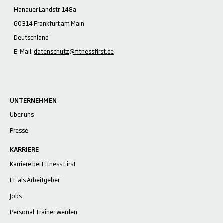
Hanauer Landstr. 148a
60314 Frankfurt am Main
Deutschland
E-Mail:
datenschutz@fitnessfirst.de
UNTERNEHMEN
Über uns
Presse
KARRIERE
Karriere bei Fitness First
FF als Arbeitgeber
Jobs
Personal Trainer werden