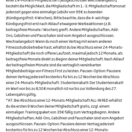
einer 24-Monats-Mitgliedschaft (ausgeschlossen Wechselangebot)
besteht die Möglichkeit, die Mitgliedschaft im 1.-3. Mitgliedschaftsmonat
jederzeit gegen eine einmalige Gebühr von 99€ zu beenden
(Kündigungsfrist: 4 Wochen). Bitte beachte, dass die 4-wöchige
Kündigungsfrist erst nach Ablauf etwaigerer Werbeaktionen (z.B.
beitragsfreie Monate / Wochen) greift. Andere Mitgliedschaften, Add-
Ons, Gebühren und Pauschalen sind vom Angebot ausgeschlossen.
Wechselangebot: Wenn du noch einen Vertrag mit einem anderen
Fitnessstudiobetreiber hast, erhältst du bei Abschluss einer 24-Monats-
Mitgliedschaft die noch offene Laufzeit, maximal jedoch 12 Monate, als
beitragsfreie Monate direkt zu Beginn deiner Mitgliedschaft. Nach Ablauf
der beitragsfreien Monate sind die vertraglich vereinbarten
Mitgliedsbeiträge von Fitness First zu leisten. Pausen-Option: Pausiere
deinen Vertrag jederzeit kostenlos für bis zu 12 Wochen bei Abschluss
einer 24-Monats-Mitgliedschaft. Studentenrabatt: Der Studentenrabatt
im Wert von bis zu 8,50€ monatlich ist nur bis zur Vollendung des 27.
Lebensjahrs gültig.
*AT: Bei Abschluss einer 12-Monats-Mitgliedschaft ALL-IN RED erhältst
du die ersten 8 Wochen deiner Mitgliedschaft gratis, zzgl. einem
einmaligen Trainingspaket von 39€ fällig zum Vertragsbeginn. Andere
Mitgliedschaften, Add-Ons, Gebühren und Pauschalen sind vom Angebot
ausgeschlossen. Pausen-Option: Pausiere deinen Vertrag jederzeit
kostenlos für bis zu 12 Wochen bei Abschluss einer 12-Monats-