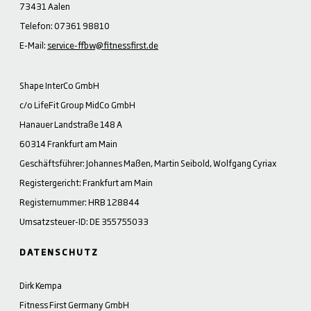
73431 Aalen
Telefon: 07361 98810
E-Mail:
service-ffbw@fitnessfirst.de
Shape InterCo GmbH
c/o LifeFit Group MidCo GmbH
Hanauer Landstraße 148 A
60314 Frankfurt am Main
Geschäftsführer: Johannes Maßen, Martin Seibold, Wolfgang Cyriax
Registergericht: Frankfurt am Main
Registernummer: HRB 128844
Umsatzsteuer-ID: DE 355755033
DATENSCHUTZ
Dirk Kempa
Fitness First Germany GmbH