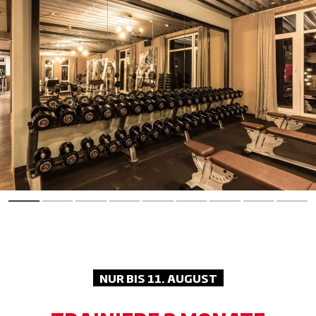
Performance nach vorn. Gezielte
Anwendungen lösen Verspannungen
und machen dich schneller wieder bereit
für die nächste Session.
Wellness-Bereich:
Relax. Recharge.
Repeat. Lass den Alltag hinter dir und
genieße Sauna, Dampfbad und Co. für
maximale Erholung.
NUR BIS 11. AUGUST