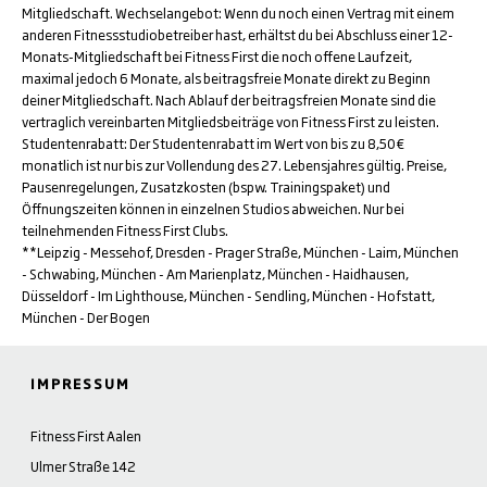
Mitgliedschaft. Wechselangebot: Wenn du noch einen Vertrag mit einem
anderen Fitnessstudiobetreiber hast, erhältst du bei Abschluss einer 12-
Monats-Mitgliedschaft bei Fitness First die noch offene Laufzeit,
maximal jedoch 6 Monate, als beitragsfreie Monate direkt zu Beginn
deiner Mitgliedschaft. Nach Ablauf der beitragsfreien Monate sind die
vertraglich vereinbarten Mitgliedsbeiträge von Fitness First zu leisten.
Studentenrabatt: Der Studentenrabatt im Wert von bis zu 8,50€
monatlich ist nur bis zur Vollendung des 27. Lebensjahres gültig. Preise,
Pausenregelungen, Zusatzkosten (bspw. Trainingspaket) und
Öffnungszeiten können in einzelnen Studios abweichen. Nur bei
teilnehmenden Fitness First Clubs.
**Leipzig - Messehof, Dresden - Prager Straße, München - Laim, München
- Schwabing, München - Am Marienplatz, München - Haidhausen,
Düsseldorf - Im Lighthouse, München - Sendling, München - Hofstatt,
München - Der Bogen
IMPRESSUM
Fitness First Aalen
Ulmer Straße 142