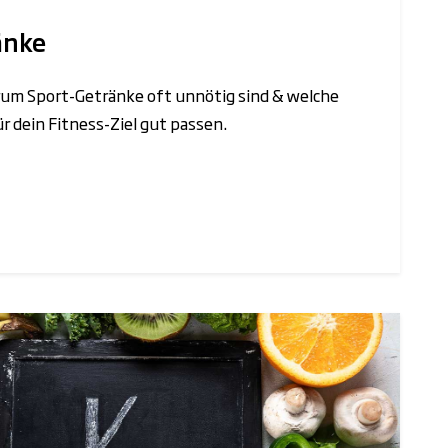
änke
rum Sport-Getränke oft unnötig sind & welche
r dein Fitness-Ziel gut passen.