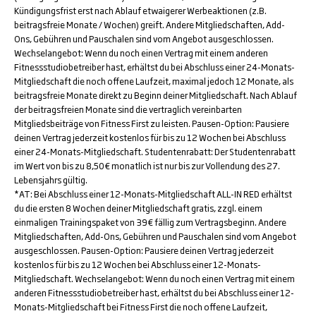
Kündigungsfrist erst nach Ablauf etwaigerer Werbeaktionen (z.B.
beitragsfreie Monate / Wochen) greift. Andere Mitgliedschaften, Add-
Ons, Gebühren und Pauschalen sind vom Angebot ausgeschlossen.
Wechselangebot: Wenn du noch einen Vertrag mit einem anderen
Fitnessstudiobetreiber hast, erhältst du bei Abschluss einer 24-Monats-
Mitgliedschaft die noch offene Laufzeit, maximal jedoch 12 Monate, als
beitragsfreie Monate direkt zu Beginn deiner Mitgliedschaft. Nach Ablauf
der beitragsfreien Monate sind die vertraglich vereinbarten
Mitgliedsbeiträge von Fitness First zu leisten. Pausen-Option: Pausiere
deinen Vertrag jederzeit kostenlos für bis zu 12 Wochen bei Abschluss
einer 24-Monats-Mitgliedschaft. Studentenrabatt: Der Studentenrabatt
im Wert von bis zu 8,50€ monatlich ist nur bis zur Vollendung des 27.
Lebensjahrs gültig.
*AT: Bei Abschluss einer 12-Monats-Mitgliedschaft ALL-IN RED erhältst
du die ersten 8 Wochen deiner Mitgliedschaft gratis, zzgl. einem
einmaligen Trainingspaket von 39€ fällig zum Vertragsbeginn. Andere
Mitgliedschaften, Add-Ons, Gebühren und Pauschalen sind vom Angebot
ausgeschlossen. Pausen-Option: Pausiere deinen Vertrag jederzeit
kostenlos für bis zu 12 Wochen bei Abschluss einer 12-Monats-
Mitgliedschaft. Wechselangebot: Wenn du noch einen Vertrag mit einem
anderen Fitnessstudiobetreiber hast, erhältst du bei Abschluss einer 12-
Monats-Mitgliedschaft bei Fitness First die noch offene Laufzeit,