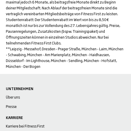
maximal jedoch 6 Monate, als beitragsfreie Monate direkt zu Beginn
deiner Mitgliedschaft. Nach Ablauf der beitragsfreien Monate sind die
vertraglich vereinbarten Mitgliedsbeiträge von Fitness First zu leisten.
Studentenrabatt: Der Studentenrabatt im Wert von bis zu 8,50€
monatlich ist nur bis zur Vollendung des 27. Lebensjahres gültig. Preise,
Pausenregelungen, Zusatzkosten (bspw. Trainingspaket) und
Öffnungszeiten können in einzelnen Studios abweichen. Nur bei
teilnehmenden Fitness First Clubs.
**Leipzig - Messehof, Dresden - Prager Straße, München - Laim, München
- Schwabing, München - Am Marienplatz, München - Haidhausen,
Düsseldorf - Im Lighthouse, München - Sendling, München - Hofstatt,
München - Der Bogen
UNTERNEHMEN
Über uns
Presse
KARRIERE
Karriere bei Fitness First