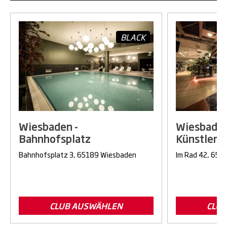
BLACK
Wiesbaden -
Wiesbaden
Bahnhofsplatz
Künstlervi
Bahnhofsplatz 3, 65189 Wiesbaden
Im Rad 42, 651
CLUB AUSWÄHLEN
CLU