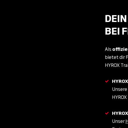
DEIN
BEI 
Als
offizi
bietet dir 
HYROX Trai
HYROX
Unsere 
HYROX S
HYROX
Unser
H