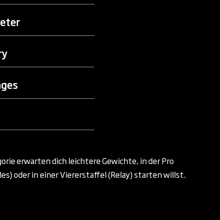
eter
ry
nges
orie erwarten dich leichtere Gewichte, in der Pro
) oder in einer Viererstaffel (Relay) starten willst.