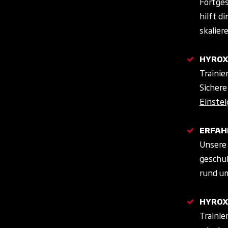
Fortges
hilft di
skalier
HYROX
Trainie
Sichere
Einstei
ERFAH
Unsere 
geschul
rund um
HYROX
Trainie