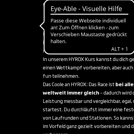
WAS IST HYROX?
HYROX ist ein
Fitness-Race
, das
Laufe
funktionellen Workouts
kombiniert. N
kannst du HYROX auch als motivierendes 
nutzen, ohne dich gleich zu einem Race 
In unserem HYROX Kurs kannst du dich ge
einen Wettkampf vorbereiten, aber auch 
fun teilnehmen.
Das Coole an HYROX: Das Race ist
bei all
weltweit immer gleich
– dadurch wird 
Leistung messbar und vergleichbar, egal,
startest. Du durchläufst immer eine fes
von Laufrunden und Stationen. So kannst
im Vorfeld ganz gezielt vorbereiten und d