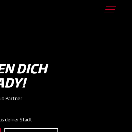
EN DICH
ADY!
lub Partner
us deiner Stadt