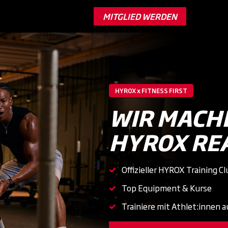
MITGLIED WERDEN
HYROX x FITNESS FIRST
WIR MACH
HYROX RE
Offizieller HYROX Training C
Top Equipment & Kurse
Trainiere mit Athlet:innen a