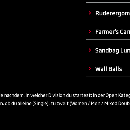
Ruderergom
Farmer's Car
Sandbag Lu
Wall Balls
je nachdem, in welcher Division du startest: In der Open Kateg
ob du alleine (Single), zu zweit (Women / Men / Mixed Doubles