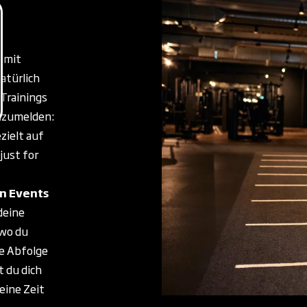
n
mit
atürlich
Trainings
anzumelden:
zielt auf
just for
en Events
deine
 wo du
te Abfolge
 du dich
eine Zeit