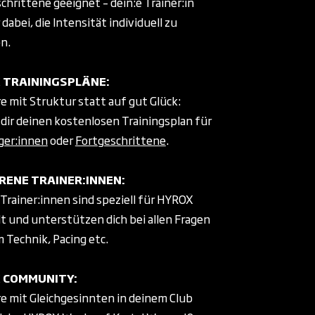
chrittene geeignet – dein:e Trainer:in
r dabei, die Intensität individuell zu
en.
 TRAININGSPLÄNE:
re mit Struktur statt auf gut Glück:
 dir deinen kostenlosen Trainingsplan für
ger:innen
oder
Fortgeschrittene
.
RENE TRAINER:INNEN:
Trainer:innen sind speziell für HYROX
t und unterstützen dich bei allen Fragen
 Technik, Pacing etc.
 COMMUNITY:
re mit Gleichgesinnten in deinem Club