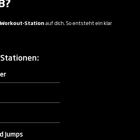
B?
Workout-Station
auf dich. So entsteht ein klar
.
-Stationen:
er
d Jumps