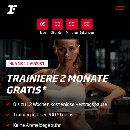
Skip
TRAINIERE 2 MONATE GRATIS!* NUR BIS 11. AUGUST - Verlängerung
to
main
vorbehalten
content
05
03
58
57
Tage
Stunden
Minuten
Sekunden
NUR BIS 11. AUGUST
TRAINIERE 2 MONATE
GRATIS*
Bis zu 12 Wochen kostenlose Vertragspause
Training in über 200 Studios
Keine Anmeldegebühr