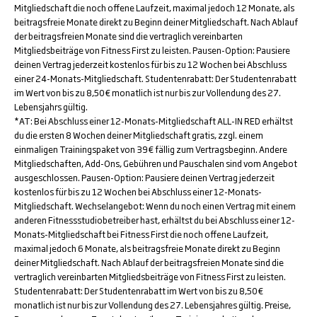
Mitgliedschaft die noch offene Laufzeit, maximal jedoch 12 Monate, als
beitragsfreie Monate direkt zu Beginn deiner Mitgliedschaft. Nach Ablauf
der beitragsfreien Monate sind die vertraglich vereinbarten
Mitgliedsbeiträge von Fitness First zu leisten. Pausen-Option: Pausiere
deinen Vertrag jederzeit kostenlos für bis zu 12 Wochen bei Abschluss
einer 24-Monats-Mitgliedschaft. Studentenrabatt: Der Studentenrabatt
im Wert von bis zu 8,50€ monatlich ist nur bis zur Vollendung des 27.
Lebensjahrs gültig.
*AT: Bei Abschluss einer 12-Monats-Mitgliedschaft ALL-IN RED erhältst
du die ersten 8 Wochen deiner Mitgliedschaft gratis, zzgl. einem
einmaligen Trainingspaket von 39€ fällig zum Vertragsbeginn. Andere
Mitgliedschaften, Add-Ons, Gebühren und Pauschalen sind vom Angebot
ausgeschlossen. Pausen-Option: Pausiere deinen Vertrag jederzeit
kostenlos für bis zu 12 Wochen bei Abschluss einer 12-Monats-
Mitgliedschaft. Wechselangebot: Wenn du noch einen Vertrag mit einem
anderen Fitnessstudiobetreiber hast, erhältst du bei Abschluss einer 12-
Monats-Mitgliedschaft bei Fitness First die noch offene Laufzeit,
maximal jedoch 6 Monate, als beitragsfreie Monate direkt zu Beginn
deiner Mitgliedschaft. Nach Ablauf der beitragsfreien Monate sind die
vertraglich vereinbarten Mitgliedsbeiträge von Fitness First zu leisten.
Studentenrabatt: Der Studentenrabatt im Wert von bis zu 8,50€
monatlich ist nur bis zur Vollendung des 27. Lebensjahres gültig. Preise,