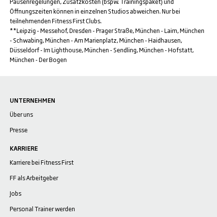
Pausenregelungen, Zusatzkosten (bspw. Trainingspaket) und
Öffnungszeiten können in einzelnen Studios abweichen. Nur bei
teilnehmenden Fitness First Clubs.
**Leipzig - Messehof, Dresden - Prager Straße, München - Laim, München
- Schwabing, München - Am Marienplatz, München - Haidhausen,
Düsseldorf - Im Lighthouse, München - Sendling, München - Hofstatt,
München - Der Bogen
UNTERNEHMEN
Über uns
Presse
KARRIERE
Karriere bei Fitness First
FF als Arbeitgeber
Jobs
Personal Trainer werden