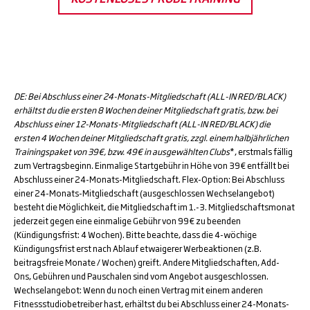
DE: Bei Abschluss einer 24-Monats-Mitgliedschaft (ALL-IN RED/BLACK)
erhältst du die ersten 8 Wochen deiner Mitgliedschaft gratis, bzw. bei
Abschluss einer 12-Monats-Mitgliedschaft (ALL-IN RED/BLACK) die
ersten 4 Wochen deiner Mitgliedschaft gratis, zzgl. einem halbjährlichen
Trainingspaket von 39€, bzw. 49€ in ausgewählten Clubs
*, erstmals fällig
zum Vertragsbeginn. Einmalige Startgebühr in Höhe von 39€ entfällt bei
Abschluss einer 24-Monats-Mitgliedschaft. Flex-Option: Bei Abschluss
einer 24-Monats-Mitgliedschaft (ausgeschlossen Wechselangebot)
besteht die Möglichkeit, die Mitgliedschaft im 1.-3. Mitgliedschaftsmonat
jederzeit gegen eine einmalige Gebühr von 99€ zu beenden
(Kündigungsfrist: 4 Wochen). Bitte beachte, dass die 4-wöchige
Kündigungsfrist erst nach Ablauf etwaigerer Werbeaktionen (z.B.
beitragsfreie Monate / Wochen) greift. Andere Mitgliedschaften, Add-
Ons, Gebühren und Pauschalen sind vom Angebot ausgeschlossen.
Wechselangebot: Wenn du noch einen Vertrag mit einem anderen
Fitnessstudiobetreiber hast, erhältst du bei Abschluss einer 24-Monats-