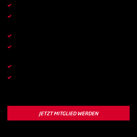
Weitläufige Cardio-, Kraft- und Mobility-Areas
Moderne funktionelle Trainingsflächen &
individuelle Workouts
Große Wellness-Bereiche zum Relaxen
Exklusive Betreuung durch qualifizierte Fitness
First Coaches
Erfolgstracking in deiner Fitness First App
Über 800 Online Home Workouts
Und vieles mehr - starte jetzt dein erstes Workout!
JETZT MITGLIED WERDEN