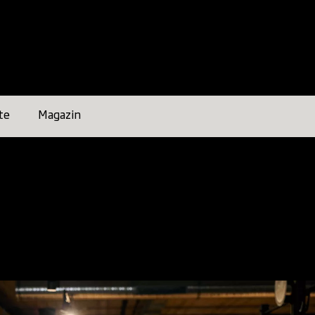
te
Magazin