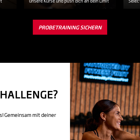
st
unsere Kurse und push dich an dein Limit
Selec
PROBETRAINING SICHERN
CHALLENGE?
es! Gemeinsam mit deiner