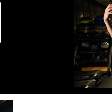
h und deine
ostenlos zum Training mitbringen und
irst.