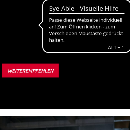
Kostenloses Training für dic
Freund:innen
Als Fitness First Mitglied kannst du deine Freund:innen k
ihr genießt gemeinsam das komplette Angebot bei Fitness F
WEITEREMPFEHLEN