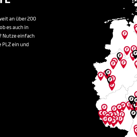
weit an über 200
ob es auch in
t? Nutze einfach
e PLZ ein und