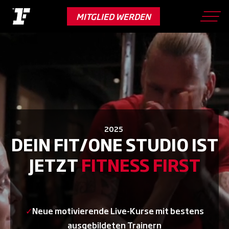
Skip
to
MITGLIED WERDEN
main
content
2025
DEIN FIT/ONE STUDIO IST
JETZT
FITNESS FIRST
✓
Neue motivierende Live-Kurse mit bestens
ausgebildeten Trainern