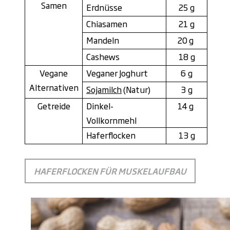
Samen
Erdnüsse
25
g
Chiasamen
21
g
Mandeln
20 g
Cashews
18
g
Vegane
Veganer Joghurt
6
g
Alternativen
Sojamilch
(Natur)
3
g
Getreide
Dinkel-
14 g
Vollkornmehl
Haferflocken
13
g
HAFERFLOCKEN FÜR MUSKELAUFBAU