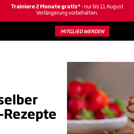
Trainiere 2 Monate gratis*
- nur bis 11.August
Verlängerung vorbehalten.
MITGLIED WERDEN
selber
s-Rezepte