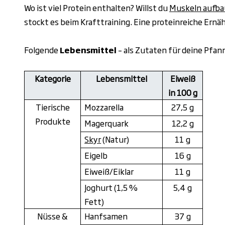
Wo ist viel Protein enthalten? Willst du
Muskeln aufb
stockt es beim Krafttraining. Eine proteinreiche Ern
Folgende
Lebensmittel
– als
Zutaten für deine Pfan
Kategorie
Lebensmittel
Eiweiß
in 100 g
Tierische
Mozzarella
27,5
g
Produkte
Magerquark
12,2
g
Skyr
(Natur)
11
g
Eigelb
16
g
Eiweiß/Eiklar
11
g
Joghurt (1,5 %
5,4
g
Fett)
Nüsse &
Hanfsamen
37
g