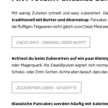
Mit wenig Zutaten schnell und easy zubereitet: D
traditionell mit Butter und Ahornsirup
. Pancakes
die fluffigen Teigwaren nicht gleich zum Cheat Meal w
CHEAT DAYS - SINNVOLL ODER NICHT?
Achtest du beim Zubereiten auf ein paar Klein
oder Magerquark. Als Eiweißpulver eignet sich norma
Schoko- oder Zimt-Sorten. Achte aber darauf, dass das
ZUCKERFREI LEBEN - SO GEHT'S!
Klassische Pancakes werden häufig mit kalori