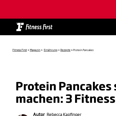
Skip
to
main
content
Fitness First
>
Magazin
>
Ernährung
>
Rezepte
>
Protein Pancakes
Protein Pancakes 
machen: 3 Fitnes
Autor
Rebecca Kapfinger