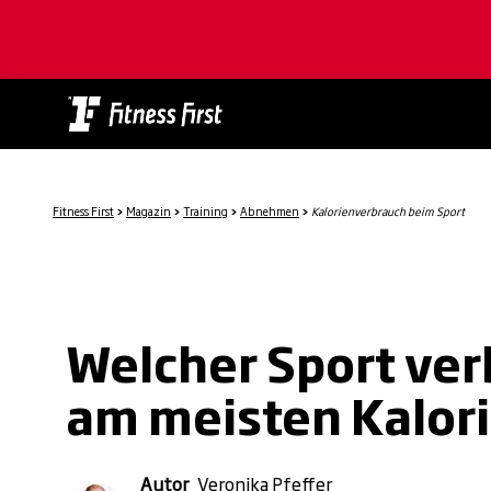
Skip
to
main
content
Fitness First
>
Magazin
>
Training
>
Abnehmen
>
Kalorienverbrauch beim Sport
Welcher Sport ver
am meisten Kalor
Autor
Veronika Pfeffer