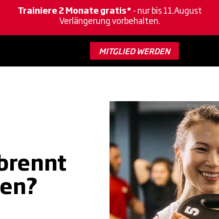
Trainiere 2 Monate gratis*
- nur bis 11.August
Verlängerung vorbehalten.
MITGLIED WERDEN
brennt
ien?