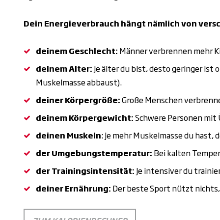
Dein Energieverbrauch hängt nämlich von vers
deinem Geschlecht:
Männer verbrennen mehr Kil
deinem Alter:
Je älter du bist, desto geringer ist 
Muskelmasse abbaust).
deiner Körpergröße:
Große Menschen verbrennen 
deinem Körpergewicht:
Schwere Personen mit
deinen Muskeln
: Je mehr Muskelmasse du hast, 
der Umgebungstemperatur:
Bei kalten Temper
der Trainingsintensität:
Je intensiver du trainie
deiner Ernährung:
Der beste Sport nützt nichts, 