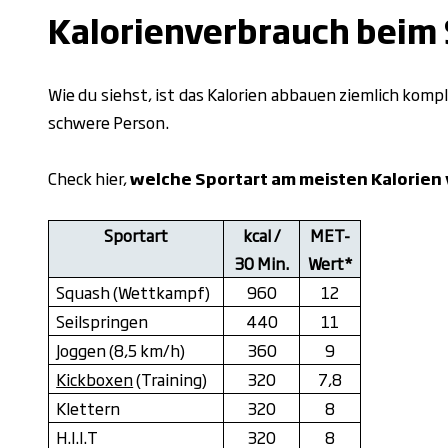
Kalorienverbrauch beim 
Wie du siehst, ist das Kalorien abbauen ziemlich komp
schwere Person.
Check hier,
welche Sportart am meisten Kalorien
Sportart
kcal /
MET-
30 Min.
Wert*
Squash (Wettkampf)
960
12
Seilspringen
440
11
Joggen (8,5 km/h)
360
9
Kickboxen
(Training)
320
7,8
Klettern
320
8
H.I.I.T
320
8