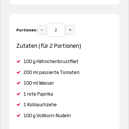
Portionen:
–
+
Zutaten (für 2 Portionen)
100 g
Hähnchenbrustfilet
200 ml
passierte Tomaten
100 ml
Wasser
1
rote Paprika
1
Koblauchzehe
100 g
Vollkorn-Nudeln