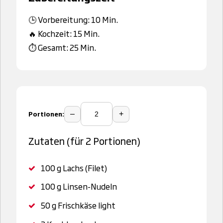
🕒 Vorbereitung: 10 Min.
🔥 Kochzeit: 15 Min.
⏱️ Gesamt: 25 Min.
Portionen:
–
+
Zutaten (für 2 Portionen)
100 g
Lachs (Filet)
100 g
Linsen-Nudeln
50 g
Frischkäse light