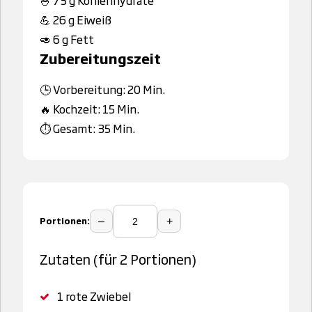
💪 26 g Eiweiß
🥑 6 g Fett
Zubereitungszeit
🕒 Vorbereitung: 20 Min.
🔥 Kochzeit: 15 Min.
⏱️ Gesamt: 35 Min.
Portionen:
–
+
Zutaten (für 2 Portionen)
1
rote Zwiebel