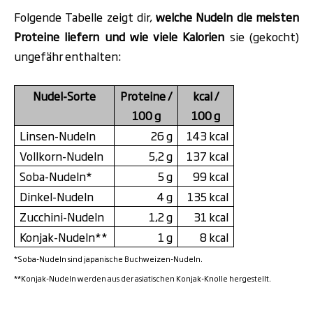
Folgende Tabelle zeigt dir,
welche Nudeln
die meisten
Proteine
liefern und wie viele Kalorien
sie (gekocht)
ungefähr enthalten:
Nudel-Sorte
Proteine /
kcal /
100 g
100 g
Linsen-Nudeln
26 g
143 kcal
Vollkorn-Nudeln
5,2 g
137 kcal
Soba-Nudeln*
5 g
99 kcal
Dinkel-Nudeln
4 g
135 kcal
Zucchini-Nudeln
1,2 g
31 kcal
Konjak-Nudeln**
1 g
8 kcal
*Soba-Nudeln sind japanische Buchweizen-Nudeln.
**Konjak-Nudeln werden aus der asiatischen Konjak-Knolle hergestellt.