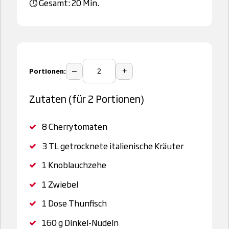
⏱️ Gesamt: 20 Min.
Portionen:
–
+
Zutaten (für 2 Portionen)
8
Cherrytomaten
3 TL
getrocknete italienische Kräuter
1
Knoblauchzehe
1
Zwiebel
1 Dose
Thunfisch
160 g
Dinkel-Nudeln