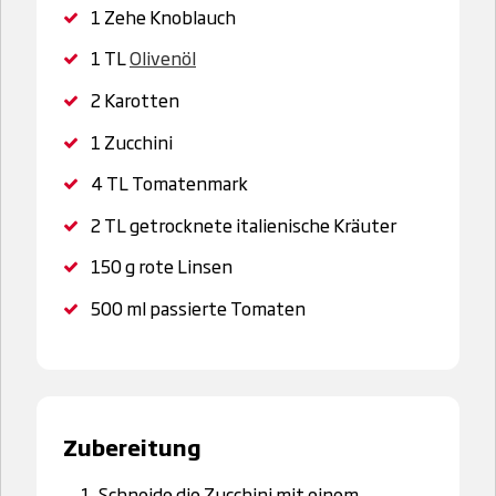
1 Zehe
Knoblauch
1 TL
Olivenöl
2
Karotten
1
Zucchini
4 TL
Tomatenmark
2 TL
getrocknete italienische Kräuter
150 g
rote Linsen
500 ml
passierte Tomaten
Zubereitung
Schneide die Zucchini mit einem