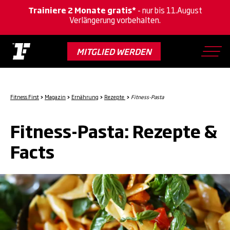
Trainiere 2 Monate gratis*
- nur bis 11.August
Verlängerung vorbehalten.
Skip
to
MITGLIED WERDEN
main
content
Fitness First
>
Magazin
>
Ernährung
>
Rezepte
>
Fitness-Pasta
Fitness-Pasta: Rezepte &
Facts