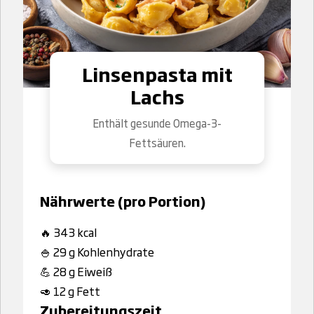
Linsenpasta mit
Lachs
Enthält gesunde Omega-3-
Fettsäuren.
Nährwerte (pro Portion)
🔥 343 kcal
🍚 29 g Kohlenhydrate
💪 28 g Eiweiß
🥑 12 g Fett
Zubereitungszeit