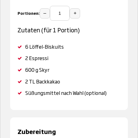
Portionen:
–
+
Zutaten (für 1 Portion)
6
Löffel-Biskuits
2
Espressi
600 g
Skyr
2 TL
Backkakao
Süßungsmittel nach Wahl (optional)
Zubereitung