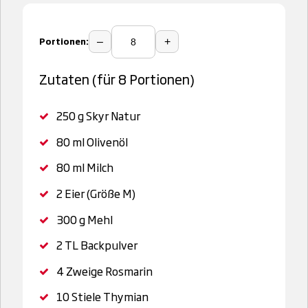
Portionen:
–
+
Zutaten (für 8 Portionen)
250 g
Skyr Natur
80 ml
Olivenöl
80 ml
Milch
2
Eier (Größe M)
300 g
Mehl
2 TL
Backpulver
4
Zweige Rosmarin
10
Stiele Thymian