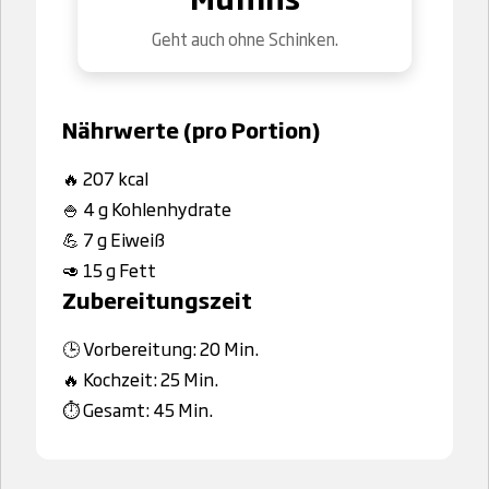
Geht auch ohne Schinken.
Nährwerte (pro Portion)
🔥 207 kcal
🍚 4 g Kohlenhydrate
💪 7 g Eiweiß
🥑 15 g Fett
Zubereitungszeit
🕒 Vorbereitung: 20 Min.
🔥 Kochzeit: 25 Min.
⏱️ Gesamt: 45 Min.