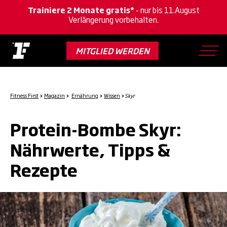
Trainiere 2 Monate gratis*
- nur bis 11.August
Verlängerung vorbehalten.
Skip
to
MITGLIED WERDEN
main
content
Fitness First
>
Magazin
>
Ernährung
>
Wissen
>
Skyr
Protein-Bombe Skyr:
Nährwerte, Tipps &
Rezepte