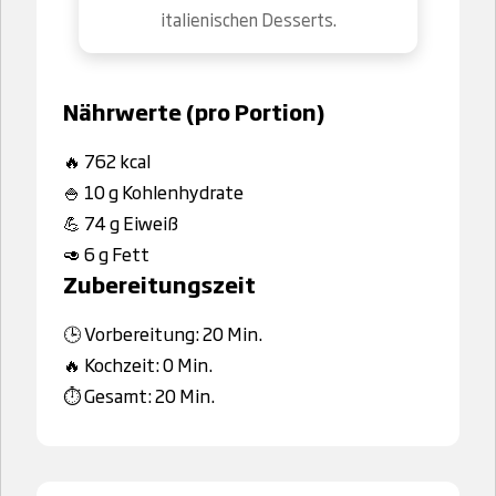
italienischen Desserts.
Nährwerte (pro Portion)
🔥 762 kcal
🍚 10 g Kohlenhydrate
💪 74 g Eiweiß
🥑 6 g Fett
Zubereitungszeit
🕒 Vorbereitung: 20 Min.
🔥 Kochzeit: 0 Min.
⏱️ Gesamt: 20 Min.