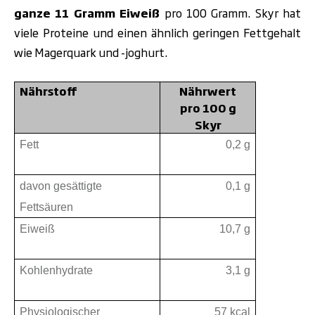
ganze 11 Gramm Eiweiß
pro 100 Gramm. Skyr hat
viele Proteine und einen ähnlich geringen Fettgehalt
wie Magerquark und -joghurt.
Nährstoff
Nährwert
pro 100 g
Skyr
Fett
0,2 g
davon gesättigte
0,1 g
Fettsäuren
Eiweiß
10,7 g
Kohlenhydrate
3,1 g
Physiologischer
57 kcal