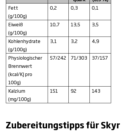
Fett
0,2
0,3
0,1
(g/100g)
Eiweiß
10,7
13,5
3,5
(g/100g)
Kohlenhydrate
3,1
3,2
4,9
(g/100g)
Physiologischer
57/242
71/303
37/157
Brennwert
(kcal/KJ pro
100g)
Kalzium
151
92
143
(mg/100g)
.
Zubereitungstipps für Skyr