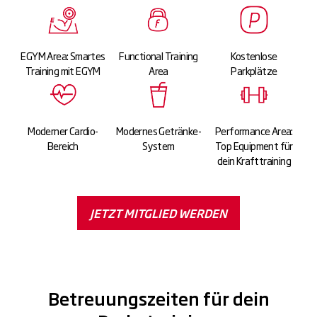
EGYM Area: Smartes
Functional Training
Kostenlose
Training mit EGYM
Area
Parkplätze
Moderner Cardio-
Modernes Getränke-
Performance Area:
Bereich
System
Top Equipment für
dein Krafttraining
JETZT MITGLIED WERDEN
Betreuungszeiten für dein