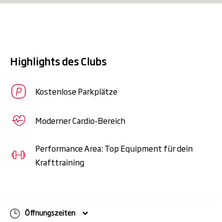
Getränke-Flat:
Stay hydrated! Mit
unserer Getränke-Flat genießt du
unbegrenzt erfrischende
Mineralgetränke für volle Power und
Highlights des Clubs
frischen Kick bei jedem Training.
PERFORMANCE:
Mehr Kraft, mehr
Kostenlose Parkplätze
Power! Mit Olympic Weightlifting,
modernen Plate Loaded-
Moderner Cardio-Bereich
Kraftmaschinen und freien Gewichten
entfaltest du dein volles Potenzial.
Performance Area: Top Equipment für dein
Krafttraining
Öffnungszeiten