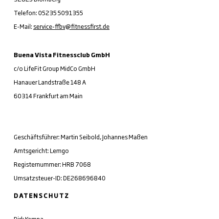
Telefon: 05235 5091355
E-Mail:
service-ffbv@fitnessfirst.de
Buena Vista Fitnessclub GmbH
c/o LifeFit Group MidCo GmbH
Hanauer Landstraße 148 A
60314 Frankfurt am Main
Geschäftsführer: Martin Seibold, Johannes Maßen
Amtsgericht: Lemgo
Registernummer: HRB 7068
Umsatzsteuer-ID: DE268696840
DATENSCHUTZ