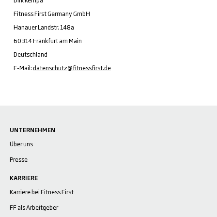
Dirk Kempa
Fitness First Germany GmbH
Hanauer Landstr. 148a
60314 Frankfurt am Main
Deutschland
E-Mail:
datenschutz@fitnessfirst.de
UNTERNEHMEN
Über uns
Presse
KARRIERE
Karriere bei Fitness First
FF als Arbeitgeber