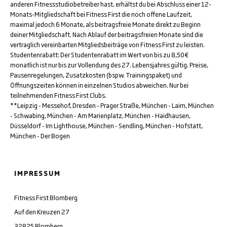
anderen Fitnessstudiobetreiber hast, erhältst du bei Abschluss einer 12-
Monats-Mitgliedschaft bei Fitness First die noch offene Laufzeit,
maximal jedoch 6 Monate, als beitragsfreie Monate direkt zu Beginn
deiner Mitgliedschaft. Nach Ablauf der beitragsfreien Monate sind die
vertraglich vereinbarten Mitgliedsbeiträge von Fitness First zu leisten.
Studentenrabatt: Der Studentenrabatt im Wert von bis zu 8,50€
monatlich ist nur bis zur Vollendung des 27. Lebensjahres gültig. Preise,
Pausenregelungen, Zusatzkosten (bspw. Trainingspaket) und
Öffnungszeiten können in einzelnen Studios abweichen. Nur bei
teilnehmenden Fitness First Clubs.
**Leipzig - Messehof, Dresden - Prager Straße, München - Laim, München
- Schwabing, München - Am Marienplatz, München - Haidhausen,
Düsseldorf - Im Lighthouse, München - Sendling, München - Hofstatt,
München - Der Bogen
IMPRESSUM
Fitness First Blomberg
Auf den Kreuzen 27
32825 Blomberg