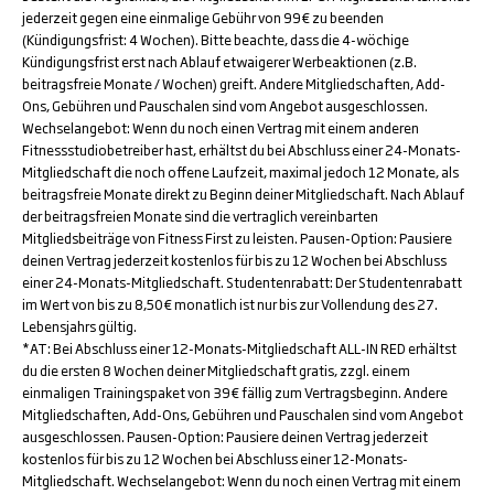
jederzeit gegen eine einmalige Gebühr von 99€ zu beenden
(Kündigungsfrist: 4 Wochen). Bitte beachte, dass die 4-wöchige
Kündigungsfrist erst nach Ablauf etwaigerer Werbeaktionen (z.B.
beitragsfreie Monate / Wochen) greift. Andere Mitgliedschaften, Add-
Ons, Gebühren und Pauschalen sind vom Angebot ausgeschlossen.
Wechselangebot: Wenn du noch einen Vertrag mit einem anderen
Fitnessstudiobetreiber hast, erhältst du bei Abschluss einer 24-Monats-
Mitgliedschaft die noch offene Laufzeit, maximal jedoch 12 Monate, als
beitragsfreie Monate direkt zu Beginn deiner Mitgliedschaft. Nach Ablauf
der beitragsfreien Monate sind die vertraglich vereinbarten
Mitgliedsbeiträge von Fitness First zu leisten. Pausen-Option: Pausiere
deinen Vertrag jederzeit kostenlos für bis zu 12 Wochen bei Abschluss
einer 24-Monats-Mitgliedschaft. Studentenrabatt: Der Studentenrabatt
im Wert von bis zu 8,50€ monatlich ist nur bis zur Vollendung des 27.
Lebensjahrs gültig.
*AT: Bei Abschluss einer 12-Monats-Mitgliedschaft ALL-IN RED erhältst
du die ersten 8 Wochen deiner Mitgliedschaft gratis, zzgl. einem
einmaligen Trainingspaket von 39€ fällig zum Vertragsbeginn. Andere
Mitgliedschaften, Add-Ons, Gebühren und Pauschalen sind vom Angebot
ausgeschlossen. Pausen-Option: Pausiere deinen Vertrag jederzeit
kostenlos für bis zu 12 Wochen bei Abschluss einer 12-Monats-
Mitgliedschaft. Wechselangebot: Wenn du noch einen Vertrag mit einem