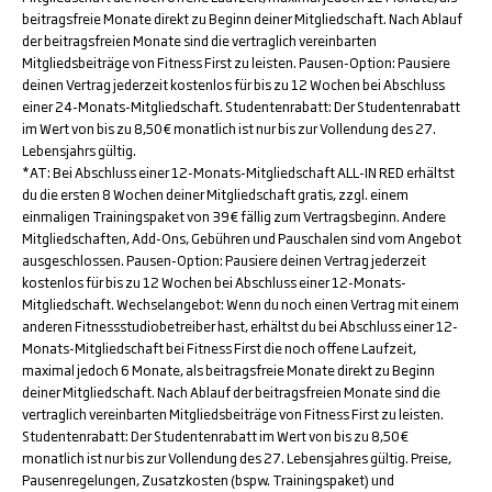
beitragsfreie Monate direkt zu Beginn deiner Mitgliedschaft. Nach Ablauf
der beitragsfreien Monate sind die vertraglich vereinbarten
Mitgliedsbeiträge von Fitness First zu leisten. Pausen-Option: Pausiere
deinen Vertrag jederzeit kostenlos für bis zu 12 Wochen bei Abschluss
einer 24-Monats-Mitgliedschaft. Studentenrabatt: Der Studentenrabatt
im Wert von bis zu 8,50€ monatlich ist nur bis zur Vollendung des 27.
Lebensjahrs gültig.
*AT: Bei Abschluss einer 12-Monats-Mitgliedschaft ALL-IN RED erhältst
du die ersten 8 Wochen deiner Mitgliedschaft gratis, zzgl. einem
einmaligen Trainingspaket von 39€ fällig zum Vertragsbeginn. Andere
Mitgliedschaften, Add-Ons, Gebühren und Pauschalen sind vom Angebot
ausgeschlossen. Pausen-Option: Pausiere deinen Vertrag jederzeit
kostenlos für bis zu 12 Wochen bei Abschluss einer 12-Monats-
Mitgliedschaft. Wechselangebot: Wenn du noch einen Vertrag mit einem
anderen Fitnessstudiobetreiber hast, erhältst du bei Abschluss einer 12-
Monats-Mitgliedschaft bei Fitness First die noch offene Laufzeit,
maximal jedoch 6 Monate, als beitragsfreie Monate direkt zu Beginn
deiner Mitgliedschaft. Nach Ablauf der beitragsfreien Monate sind die
vertraglich vereinbarten Mitgliedsbeiträge von Fitness First zu leisten.
Studentenrabatt: Der Studentenrabatt im Wert von bis zu 8,50€
monatlich ist nur bis zur Vollendung des 27. Lebensjahres gültig. Preise,
Pausenregelungen, Zusatzkosten (bspw. Trainingspaket) und