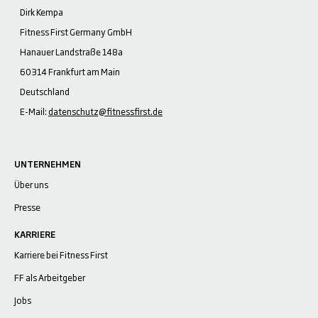
Dirk Kempa
Fitness First Germany GmbH
Hanauer Landstraße 148a
60314 Frankfurt am Main
Deutschland
E-Mail:
datenschutz@fitnessfirst.de
UNTERNEHMEN
Über uns
Presse
KARRIERE
Karriere bei Fitness First
FF als Arbeitgeber
Jobs