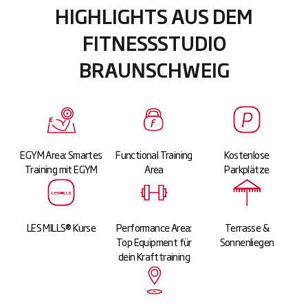
HIGHLIGHTS AUS DEM
FITNESSSTUDIO
BRAUNSCHWEIG
EGYM Area: Smartes
Functional Training
Kostenlose
Training mit EGYM
Area
Parkplätze
LES MILLS® Kurse
Performance Area:
Terrasse &
Top Equipment für
Sonnenliegen
dein Krafttraining