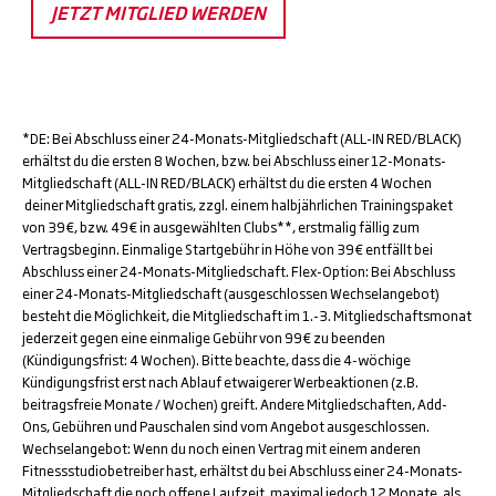
JETZT MITGLIED WERDEN
*DE: Bei Abschluss einer 24-Monats-Mitgliedschaft (ALL-IN RED/BLACK)
erhältst du die ersten 8 Wochen, bzw. bei Abschluss einer 12-Monats-
Mitgliedschaft (ALL-IN RED/BLACK) erhältst du die ersten 4 Wochen
deiner Mitgliedschaft gratis, zzgl. einem halbjährlichen Trainingspaket
von 39€, bzw. 49€ in ausgewählten Clubs**, erstmalig fällig zum
Vertragsbeginn. Einmalige Startgebühr in Höhe von 39€ entfällt bei
Abschluss einer 24-Monats-Mitgliedschaft. Flex-Option: Bei Abschluss
einer 24-Monats-Mitgliedschaft (ausgeschlossen Wechselangebot)
besteht die Möglichkeit, die Mitgliedschaft im 1.-3. Mitgliedschaftsmonat
jederzeit gegen eine einmalige Gebühr von 99€ zu beenden
(Kündigungsfrist: 4 Wochen). Bitte beachte, dass die 4-wöchige
Kündigungsfrist erst nach Ablauf etwaigerer Werbeaktionen (z.B.
beitragsfreie Monate / Wochen) greift. Andere Mitgliedschaften, Add-
Ons, Gebühren und Pauschalen sind vom Angebot ausgeschlossen.
Wechselangebot: Wenn du noch einen Vertrag mit einem anderen
Fitnessstudiobetreiber hast, erhältst du bei Abschluss einer 24-Monats-
Mitgliedschaft die noch offene Laufzeit, maximal jedoch 12 Monate, als