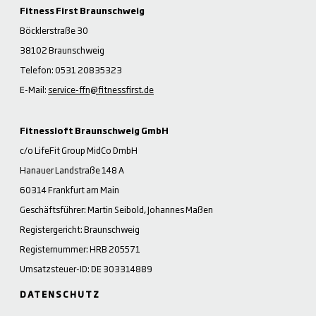
Fitness First Braunschweig
Böcklerstraße 30
38102 Braunschweig
Telefon: 0531 20835323
E-Mail:
service-ffn@fitnessfirst.de
Fitnessloft Braunschweig GmbH
c/o LifeFit Group MidCo DmbH
Hanauer Landstraße 148 A
60314 Frankfurt am Main
Geschäftsführer: Martin Seibold, Johannes Maßen
Registergericht: Braunschweig
Registernummer: HRB 205571
Umsatzsteuer-ID: DE 303314889
DATENSCHUTZ