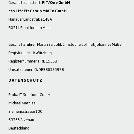
Geschäftsanschrift:
FIT/One GmbH
c/o LifeFit Group MidCo GmbH
Hanauer Landstraße 148A
60314 Frankfurt am Main
Geschäftsführer: Martin Seibold, Christophe Collinet, Johannes Maßen
Registergericht: Würzburg
Registernummer: HRB 15358
Umsatzsteuer-ID: DE336525978
DATENSCHUTZ
Proba IT Solutions GmbH
Michael Mathias
Siemensstrasse 100
63755 Alzenau
Deutschland