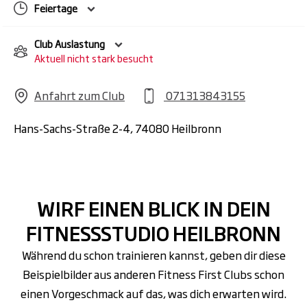
lockere Muskeln und schnellere
Feiertage
Regeneration.
Club Auslastung
PERFORMANCE:
Mehr Kraft, mehr
Aktuell nicht stark besucht
Power! Mit Olympic Weightlifting,
modernen Plate Loaded-
Anfahrt zum Club
071313843155
Kraftmaschinen und freien Gewichten
entfaltest du dein volles Potenzial.
Hans-Sachs-Straße 2-4, 74080 Heilbronn
RECOVERY:
Mit dem FIVE-Konzept
verbesserst du Regeneration und
Beweglichkeit und bringst deine
WIRF EINEN BLICK IN DEIN
Performance nach vorn. Gezielte
FITNESSSTUDIO HEILBRONN
Anwendungen lösen Verspannungen
und machen dich schneller wieder bereit
Während du schon trainieren kannst, geben dir diese
für die nächste Session.
Beispielbilder aus anderen Fitness First Clubs schon
Wellness-Bereich:
Relax. Recharge.
einen Vorgeschmack auf das, was dich erwarten wird.