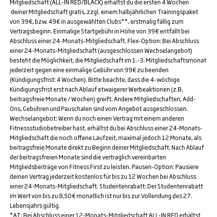
Mitgliedschaft (ALL-IN RED/BLACK) erhältst du die ersten 4 Wochen
deiner Mitgliedschaft gratis, zzgl. einem halbjährlichen Trainingspaket
von 39€, bzw. 49€ in ausgewählten Clubs**, erstmalig fällig zum
Vertragsbeginn. Einmalige Startgebühr in Höhe von 39€ entfällt bei
Abschluss einer 24-Monats-Mitgliedschaft. Flex-Option: Bei Abschluss
einer 24-Monats-Mitgliedschaft (ausgeschlossen Wechselangebot)
besteht die Möglichkeit, die Mitgliedschaft im 1.-3. Mitgliedschaftsmonat
jederzeit gegen eine einmalige Gebühr von 99€ zu beenden
(Kündigungsfrist: 4 Wochen). Bitte beachte, dass die 4-wöchige
Kündigungsfrist erst nach Ablauf etwaigerer Werbeaktionen (z.B.
beitragsfreie Monate / Wochen) greift. Andere Mitgliedschaften, Add-
Ons, Gebühren und Pauschalen sind vom Angebot ausgeschlossen.
Wechselangebot: Wenn du noch einen Vertrag mit einem anderen
Fitnessstudiobetreiber hast, erhältst du bei Abschluss einer 24-Monats-
Mitgliedschaft die noch offene Laufzeit, maximal jedoch 12 Monate, als
beitragsfreie Monate direkt zu Beginn deiner Mitgliedschaft. Nach Ablauf
der beitragsfreien Monate sind die vertraglich vereinbarten
Mitgliedsbeiträge von Fitness First zu leisten. Pausen-Option: Pausiere
deinen Vertrag jederzeit kostenlos für bis zu 12 Wochen bei Abschluss
einer 24-Monats-Mitgliedschaft. Studentenrabatt: Der Studentenrabatt
im Wert von bis zu 8,50€ monatlich ist nur bis zur Vollendung des 27.
Lebensjahrs gültig.
*AT: Bei Abschluss einer 12-Monats-Mitgliedschaft ALL-IN RED erhältst