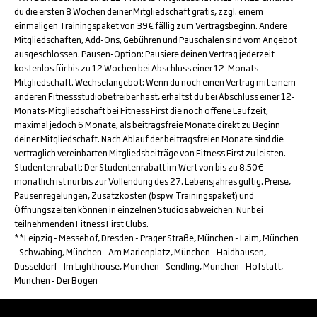
du die ersten 8 Wochen deiner Mitgliedschaft gratis, zzgl. einem
einmaligen Trainingspaket von 39€ fällig zum Vertragsbeginn. Andere
Mitgliedschaften, Add-Ons, Gebühren und Pauschalen sind vom Angebot
ausgeschlossen. Pausen-Option: Pausiere deinen Vertrag jederzeit
kostenlos für bis zu 12 Wochen bei Abschluss einer 12-Monats-
Mitgliedschaft. Wechselangebot: Wenn du noch einen Vertrag mit einem
anderen Fitnessstudiobetreiber hast, erhältst du bei Abschluss einer 12-
Monats-Mitgliedschaft bei Fitness First die noch offene Laufzeit,
maximal jedoch 6 Monate, als beitragsfreie Monate direkt zu Beginn
deiner Mitgliedschaft. Nach Ablauf der beitragsfreien Monate sind die
vertraglich vereinbarten Mitgliedsbeiträge von Fitness First zu leisten.
Studentenrabatt: Der Studentenrabatt im Wert von bis zu 8,50€
monatlich ist nur bis zur Vollendung des 27. Lebensjahres gültig. Preise,
Pausenregelungen, Zusatzkosten (bspw. Trainingspaket) und
Öffnungszeiten können in einzelnen Studios abweichen. Nur bei
teilnehmenden Fitness First Clubs.
**Leipzig - Messehof, Dresden - Prager Straße, München - Laim, München
- Schwabing, München - Am Marienplatz, München - Haidhausen,
Düsseldorf - Im Lighthouse, München - Sendling, München - Hofstatt,
München - Der Bogen