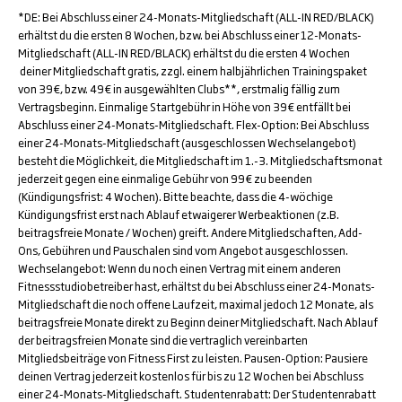
*DE: Bei Abschluss einer 24-Monats-Mitgliedschaft (ALL-IN RED/BLACK)
erhältst du die ersten 8 Wochen, bzw. bei Abschluss einer 12-Monats-
Mitgliedschaft (ALL-IN RED/BLACK) erhältst du die ersten 4 Wochen
deiner Mitgliedschaft gratis, zzgl. einem halbjährlichen Trainingspaket
von 39€, bzw. 49€ in ausgewählten Clubs**, erstmalig fällig zum
Vertragsbeginn. Einmalige Startgebühr in Höhe von 39€ entfällt bei
Abschluss einer 24-Monats-Mitgliedschaft. Flex-Option: Bei Abschluss
einer 24-Monats-Mitgliedschaft (ausgeschlossen Wechselangebot)
besteht die Möglichkeit, die Mitgliedschaft im 1.-3. Mitgliedschaftsmonat
jederzeit gegen eine einmalige Gebühr von 99€ zu beenden
(Kündigungsfrist: 4 Wochen). Bitte beachte, dass die 4-wöchige
Kündigungsfrist erst nach Ablauf etwaigerer Werbeaktionen (z.B.
beitragsfreie Monate / Wochen) greift. Andere Mitgliedschaften, Add-
Ons, Gebühren und Pauschalen sind vom Angebot ausgeschlossen.
Wechselangebot: Wenn du noch einen Vertrag mit einem anderen
Fitnessstudiobetreiber hast, erhältst du bei Abschluss einer 24-Monats-
Mitgliedschaft die noch offene Laufzeit, maximal jedoch 12 Monate, als
beitragsfreie Monate direkt zu Beginn deiner Mitgliedschaft. Nach Ablauf
der beitragsfreien Monate sind die vertraglich vereinbarten
Mitgliedsbeiträge von Fitness First zu leisten. Pausen-Option: Pausiere
deinen Vertrag jederzeit kostenlos für bis zu 12 Wochen bei Abschluss
einer 24-Monats-Mitgliedschaft. Studentenrabatt: Der Studentenrabatt