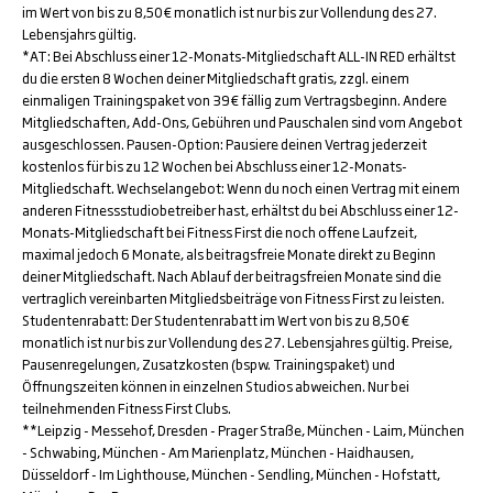
im Wert von bis zu 8,50€ monatlich ist nur bis zur Vollendung des 27.
Lebensjahrs gültig.
*AT: Bei Abschluss einer 12-Monats-Mitgliedschaft ALL-IN RED erhältst
du die ersten 8 Wochen deiner Mitgliedschaft gratis, zzgl. einem
einmaligen Trainingspaket von 39€ fällig zum Vertragsbeginn. Andere
Mitgliedschaften, Add-Ons, Gebühren und Pauschalen sind vom Angebot
ausgeschlossen. Pausen-Option: Pausiere deinen Vertrag jederzeit
kostenlos für bis zu 12 Wochen bei Abschluss einer 12-Monats-
Mitgliedschaft. Wechselangebot: Wenn du noch einen Vertrag mit einem
anderen Fitnessstudiobetreiber hast, erhältst du bei Abschluss einer 12-
Monats-Mitgliedschaft bei Fitness First die noch offene Laufzeit,
maximal jedoch 6 Monate, als beitragsfreie Monate direkt zu Beginn
deiner Mitgliedschaft. Nach Ablauf der beitragsfreien Monate sind die
vertraglich vereinbarten Mitgliedsbeiträge von Fitness First zu leisten.
Studentenrabatt: Der Studentenrabatt im Wert von bis zu 8,50€
monatlich ist nur bis zur Vollendung des 27. Lebensjahres gültig. Preise,
Pausenregelungen, Zusatzkosten (bspw. Trainingspaket) und
Öffnungszeiten können in einzelnen Studios abweichen. Nur bei
teilnehmenden Fitness First Clubs.
**Leipzig - Messehof, Dresden - Prager Straße, München - Laim, München
- Schwabing, München - Am Marienplatz, München - Haidhausen,
Düsseldorf - Im Lighthouse, München - Sendling, München - Hofstatt,