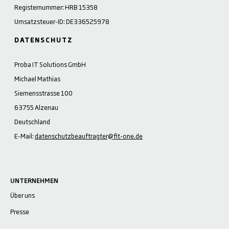
Registernummer: HRB 15358
Umsatzsteuer-ID: DE336525978
DATENSCHUTZ
Proba IT Solutions GmbH
Michael Mathias
Siemensstrasse 100
63755 Alzenau
Deutschland
E-Mail:
datenschutzbeauftragter@fit-one.de
UNTERNEHMEN
Über uns
Presse