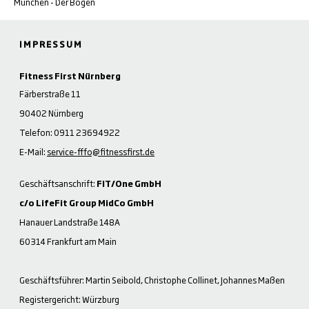
München - Der Bogen
IMPRESSUM
Fitness First Nürnberg
Färberstraße 11
90402 Nürnberg
Telefon: 0911 23694922
E-Mail:
service-fffo@fitnessfirst.de
Geschäftsanschrift:
FIT/One GmbH
c/o LifeFit Group MidCo GmbH
Hanauer Landstraße 148A
60314 Frankfurt am Main
Geschäftsführer: Martin Seibold, Christophe Collinet, Johannes Maßen
Registergericht: Würzburg