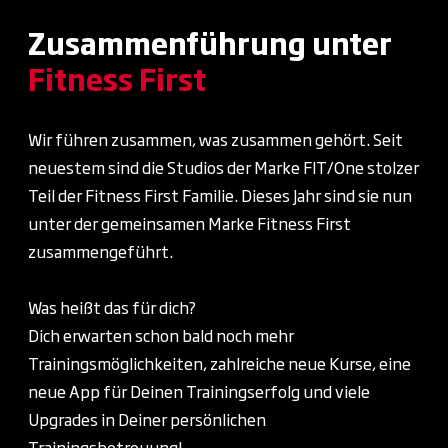
Exklusive Kurse:
Dein Training, deine
Zusammenführung unter
Community. Erlebe exklusive
Fitness First
Gruppenkurse mit einzigartiger
Community für mehr Motivation, mehr
Innovation und noch mehr Energie bei
Wir führen zusammen, was zusammen gehört. Seit
jedem Workout.
neuestem sind die Studios der Marke FIT/One stolzer
Teil der Fitness First Familie. Dieses Jahr sind sie nun
Getränke-Flat:
Stay hydrated! Mit
unter der gemeinsamen Marke Fitness First
unserer Getränke-Flat genießt du
zusammengeführt.
unbegrenzt erfrischende
Mineralgetränke für volle Power und
Was heißt das für dich?
frischen Kick bei jedem Training.
Dich erwarten schon bald noch mehr
Massage-Flat:
Entspannt zu neuen
Trainingsmöglichkeiten, zahlreiche neue Kurse, eine
Bestleistungen! Mit unserer Massage-
neue App für Deinen Trainingserfolg und viele
Flat gönnst du dir pure Erholung auf
Upgrades in Deiner persönlichen
den elektronischen Massageliegen, für
Trainingsbetreuung!