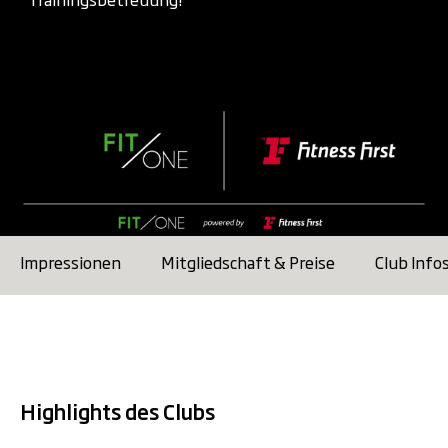
lockere Muskeln und schnellere
Regeneration.
PERFORMANCE:
Mehr Kraft, mehr
Power! Mit Olympic Weightlifting,
modernen Plate Loaded-
Kraftmaschinen und freien Gewichten
entfaltest du dein volles Potenzial.
RECOVERY:
Mit dem FIVE-Konzept
verbesserst du Regeneration und
Impressionen
Mitgliedschaft & Preise
Club Info
Beweglichkeit und bringst deine
Performance nach vorn. Gezielte
Anwendungen lösen Verspannungen
und machen dich schneller wieder bereit
für die nächste Session.
Highlights des Clubs
Wellness-Bereich:
Relax. Recharge.