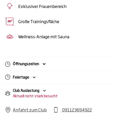
Repeat. Lass den Alltag hinter dir und
Exklusiver Frauenbereich
genieße Sauna, Dampfbad und Co. für
maximale Erholung.
Große Trainingsfläche
Wellness-Anlage mit Sauna
Öffnungszeiten
Feiertage
Club Auslastung
Aktuell nicht stark besucht
Anfahrt zum Club
091123694922