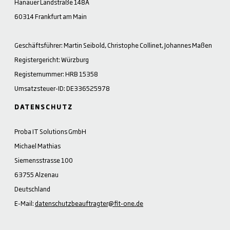
Hanauer Landstraße 148A
60314 Frankfurt am Main
Geschäftsführer: Martin Seibold, Christophe Collinet, Johannes Maßen
Registergericht: Würzburg
Registernummer: HRB 15358
Umsatzsteuer-ID: DE336525978
DATENSCHUTZ
Proba IT Solutions GmbH
Michael Mathias
Siemensstrasse 100
63755 Alzenau
Deutschland
E-Mail:
datenschutzbeauftragter@fit-one.de