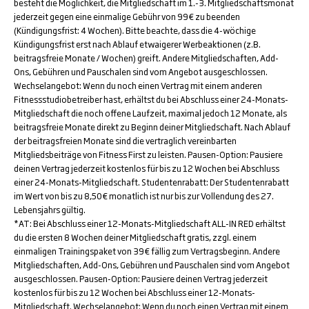
besteht die Möglichkeit, die Mitgliedschaft im 1.-3. Mitgliedschaftsmonat
jederzeit gegen eine einmalige Gebühr von 99€ zu beenden
(Kündigungsfrist: 4 Wochen). Bitte beachte, dass die 4-wöchige
Kündigungsfrist erst nach Ablauf etwaigerer Werbeaktionen (z.B.
beitragsfreie Monate / Wochen) greift. Andere Mitgliedschaften, Add-
Ons, Gebühren und Pauschalen sind vom Angebot ausgeschlossen.
Wechselangebot: Wenn du noch einen Vertrag mit einem anderen
Fitnessstudiobetreiber hast, erhältst du bei Abschluss einer 24-Monats-
Mitgliedschaft die noch offene Laufzeit, maximal jedoch 12 Monate, als
beitragsfreie Monate direkt zu Beginn deiner Mitgliedschaft. Nach Ablauf
der beitragsfreien Monate sind die vertraglich vereinbarten
Mitgliedsbeiträge von Fitness First zu leisten. Pausen-Option: Pausiere
deinen Vertrag jederzeit kostenlos für bis zu 12 Wochen bei Abschluss
einer 24-Monats-Mitgliedschaft. Studentenrabatt: Der Studentenrabatt
im Wert von bis zu 8,50€ monatlich ist nur bis zur Vollendung des 27.
Lebensjahrs gültig.
*AT: Bei Abschluss einer 12-Monats-Mitgliedschaft ALL-IN RED erhältst
du die ersten 8 Wochen deiner Mitgliedschaft gratis, zzgl. einem
einmaligen Trainingspaket von 39€ fällig zum Vertragsbeginn. Andere
Mitgliedschaften, Add-Ons, Gebühren und Pauschalen sind vom Angebot
ausgeschlossen. Pausen-Option: Pausiere deinen Vertrag jederzeit
kostenlos für bis zu 12 Wochen bei Abschluss einer 12-Monats-
Mitgliedschaft. Wechselangebot: Wenn du noch einen Vertrag mit einem