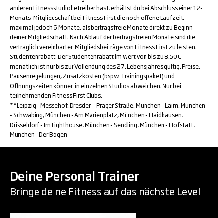
anderen Fitnessstudiobetreiber hast, erhältst du bei Abschluss einer 12-
Monats-Mitgliedschaft bei Fitness First die noch offene Laufzeit,
maximal jedoch 6 Monate, als beitragsfreie Monate direkt zu Beginn
deiner Mitgliedschaft. Nach Ablauf der beitragsfreien Monate sind die
vertraglich vereinbarten Mitgliedsbeiträge von Fitness First zu leisten.
Studentenrabatt: Der Studentenrabatt im Wert von bis zu 8,50€
monatlich ist nur bis zur Vollendung des 27. Lebensjahres gültig. Preise,
Pausenregelungen, Zusatzkosten (bspw. Trainingspaket) und
Öffnungszeiten können in einzelnen Studios abweichen. Nur bei
teilnehmenden Fitness First Clubs.
**Leipzig - Messehof, Dresden - Prager Straße, München - Laim, München
- Schwabing, München - Am Marienplatz, München - Haidhausen,
Düsseldorf - Im Lighthouse, München - Sendling, München - Hofstatt,
München - Der Bogen
Deine Personal Trainer
Bringe deine Fitness auf das nächste Level