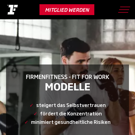
Skip
to
MITGLIED WERDEN
main
content
FIRMENFITNESS - FIT FOR WORK
MODELLE
✓
steigert das Selbstvertrauen
✓
fördert die Konzentration
✓
minimiert gesundheitliche Risiken