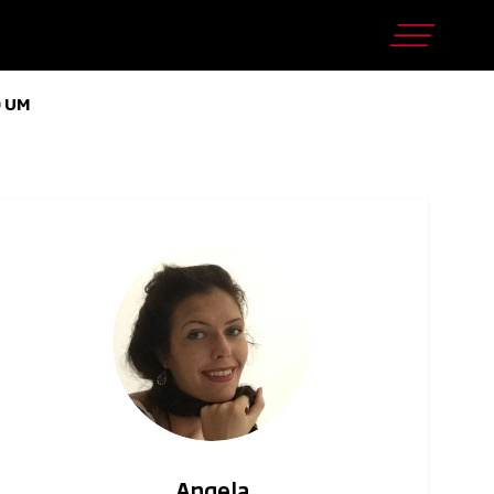
D UM
Angela