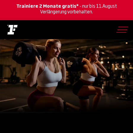
Trainiere 2 Monate gratis*
- nur bis 11.August
Verlängerung vorbehalten.
Skip
to
main
content