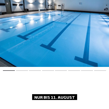
für die nächste Session.
Wellness-Bereich:
Relax. Recharge.
Repeat. Lass den Alltag hinter dir und
genieße Sauna, Dampfbad und Co. für
maximale Erholung.
NUR BIS 11. AUGUST