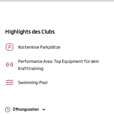
Exklusive Kurse:
Dein Training, deine
Community. Erlebe exklusive
Gruppenkurse mit einzigartiger
Community für mehr Motivation, mehr
Highlights des Clubs
Innovation und noch mehr Energie bei
jedem Workout.
Kostenlose Parkplätze
Getränke-Flat:
Stay hydrated! Mit
unserer Getränke-Flat genießt du
Performance Area: Top Equipment für dein
unbegrenzt erfrischende
Krafttraining
Mineralgetränke für volle Power und
frischen Kick bei jedem Training.
Swimming-Pool
Handtuch-Flat:
Zum Training
bekommst du ein Handtuch (klein) und
ein Badetuch (groß)
Öffnungszeiten
KidsClub-Flat:
Freie Zeit fürs Training,