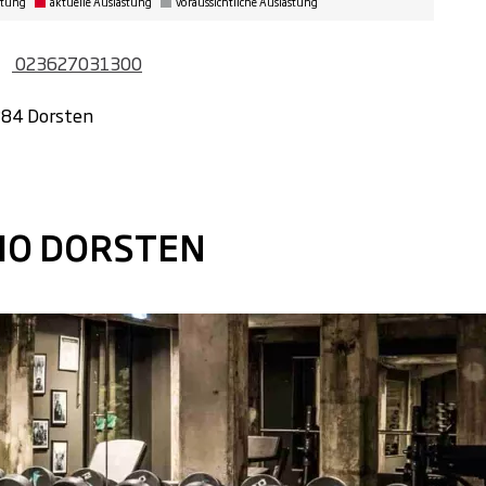
stung
aktuelle Auslastung
voraussichtliche Auslastung
023627031300
284 Dorsten
DIO DORSTEN