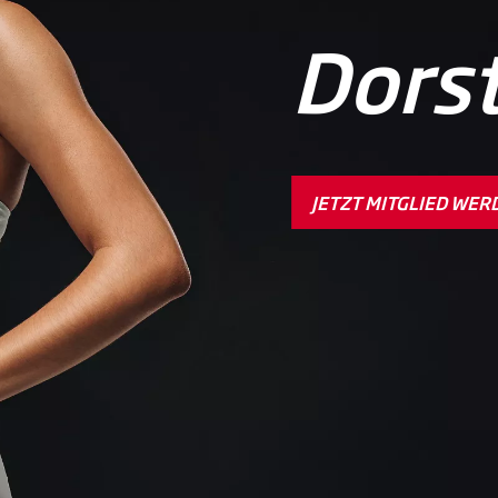
Dors
JETZT MITGLIED WER