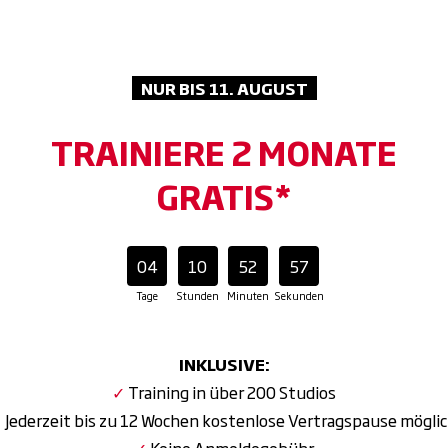
vation, mehr Innovation und noch mehr Energie bei jedem W
drated! Mit unserer Getränke-Flat genießt du unbegrenzt er
NUR BIS 11. AUGUST
 Power und frischen Kick bei jedem Training.
aft, mehr Power! Mit Olympic Weightlifting, modernen Plat
TRAINIERE 2 MONATE
altest du dein volles Potenzial.
GRATIS*
x. Recharge. Repeat. Lass den Alltag hinter dir und genieße 
04
10
52
56
Tage
Stunden
Minuten
Sekunden
INKLUSIVE:
✓
Training in über 200 Studios
✓
Jederzeit bis zu 12 Wochen kostenlose Vertragspause mögli
✓
Keine Anmeldegebühr