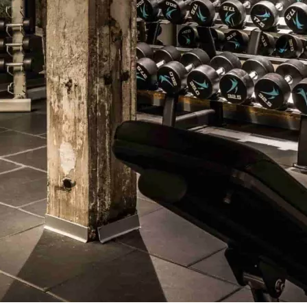
e deinen Vertrag jederzeit kostenlos für bis zu 12 Wochen pr
tsmitgliedschaft.
, smart performen. Mit unseren chip-gesteuerten EGYM- und
ardio-Equipment passt sich dein Training automatisch an dic
eit.
raining, deine Community. Erlebe exklusive Gruppenkurse mit