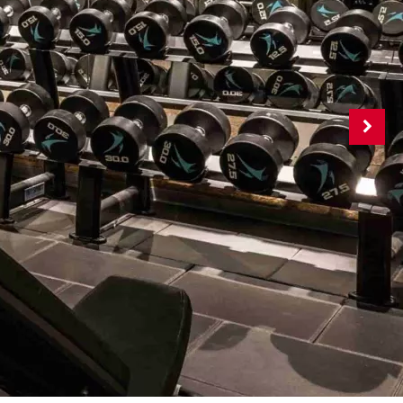
o Kalenderjahr bei
 Milon-Kraftgeräten
h an - für maximale
 einzigartiger