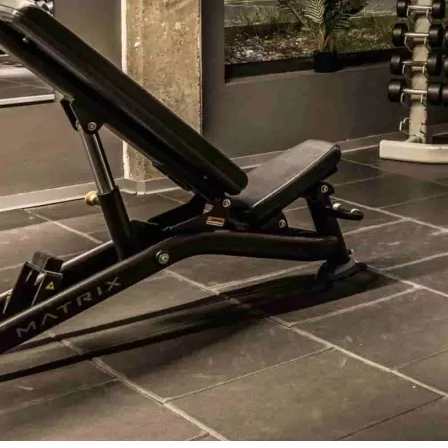
Pausen-Option:
Pausier
Abschluss einer 24-Mona
EGYM:
Smart trainieren
sowie High Performance C
Ergebnisse in minimaler Z
Exklusive Kurse:
Dein T