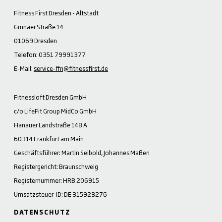
Fitness First Dresden - Altstadt
Grunaer Straße 14
01069 Dresden
Telefon: 0351 79991377
E-Mail:
service-ffn@fitnessfirst.de
Fitnessloft Dresden GmbH
c/o LifeFit Group MidCo GmbH
Hanauer Landstraße 148 A
60314 Frankfurt am Main
Geschäftsführer: Martin Seibold, Johannes Maßen
Registergericht: Braunschweig
Registernummer: HRB 206915
Umsatzsteuer-ID: DE 315923276
DATENSCHUTZ