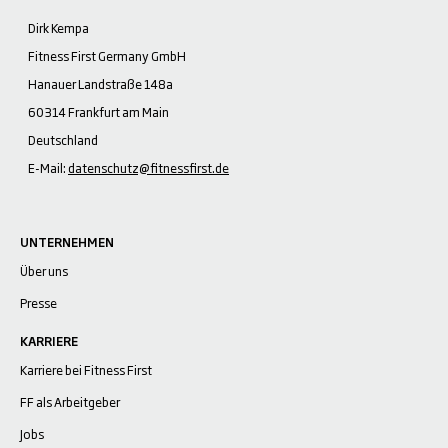
Dirk Kempa
Fitness First Germany GmbH
Hanauer Landstraße 148a
60314 Frankfurt am Main
Deutschland
E-Mail:
datenschutz@fitnessfirst.de
UNTERNEHMEN
Über uns
Presse
KARRIERE
Karriere bei Fitness First
FF als Arbeitgeber
Jobs