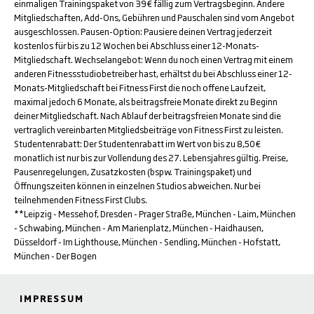
einmaligen Trainingspaket von 39€ fällig zum Vertragsbeginn. Andere
Mitgliedschaften, Add-Ons, Gebühren und Pauschalen sind vom Angebot
ausgeschlossen. Pausen-Option: Pausiere deinen Vertrag jederzeit
kostenlos für bis zu 12 Wochen bei Abschluss einer 12-Monats-
Mitgliedschaft. Wechselangebot: Wenn du noch einen Vertrag mit einem
anderen Fitnessstudiobetreiber hast, erhältst du bei Abschluss einer 12-
Monats-Mitgliedschaft bei Fitness First die noch offene Laufzeit,
maximal jedoch 6 Monate, als beitragsfreie Monate direkt zu Beginn
deiner Mitgliedschaft. Nach Ablauf der beitragsfreien Monate sind die
vertraglich vereinbarten Mitgliedsbeiträge von Fitness First zu leisten.
Studentenrabatt: Der Studentenrabatt im Wert von bis zu 8,50€
monatlich ist nur bis zur Vollendung des 27. Lebensjahres gültig. Preise,
Pausenregelungen, Zusatzkosten (bspw. Trainingspaket) und
Öffnungszeiten können in einzelnen Studios abweichen. Nur bei
teilnehmenden Fitness First Clubs.
**Leipzig - Messehof, Dresden - Prager Straße, München - Laim, München
- Schwabing, München - Am Marienplatz, München - Haidhausen,
Düsseldorf - Im Lighthouse, München - Sendling, München - Hofstatt,
München - Der Bogen
IMPRESSUM