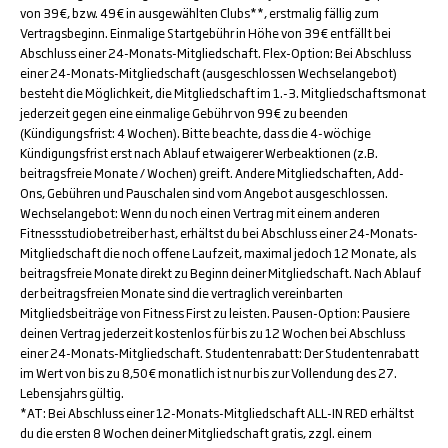
von 39€, bzw. 49€ in ausgewählten Clubs**, erstmalig fällig zum
Vertragsbeginn. Einmalige Startgebühr in Höhe von 39€ entfällt bei
Abschluss einer 24-Monats-Mitgliedschaft. Flex-Option: Bei Abschluss
einer 24-Monats-Mitgliedschaft (ausgeschlossen Wechselangebot)
besteht die Möglichkeit, die Mitgliedschaft im 1.-3. Mitgliedschaftsmonat
jederzeit gegen eine einmalige Gebühr von 99€ zu beenden
(Kündigungsfrist: 4 Wochen). Bitte beachte, dass die 4-wöchige
Kündigungsfrist erst nach Ablauf etwaigerer Werbeaktionen (z.B.
beitragsfreie Monate / Wochen) greift. Andere Mitgliedschaften, Add-
Ons, Gebühren und Pauschalen sind vom Angebot ausgeschlossen.
Wechselangebot: Wenn du noch einen Vertrag mit einem anderen
Fitnessstudiobetreiber hast, erhältst du bei Abschluss einer 24-Monats-
Mitgliedschaft die noch offene Laufzeit, maximal jedoch 12 Monate, als
beitragsfreie Monate direkt zu Beginn deiner Mitgliedschaft. Nach Ablauf
der beitragsfreien Monate sind die vertraglich vereinbarten
Mitgliedsbeiträge von Fitness First zu leisten. Pausen-Option: Pausiere
deinen Vertrag jederzeit kostenlos für bis zu 12 Wochen bei Abschluss
einer 24-Monats-Mitgliedschaft. Studentenrabatt: Der Studentenrabatt
im Wert von bis zu 8,50€ monatlich ist nur bis zur Vollendung des 27.
Lebensjahrs gültig.
*AT: Bei Abschluss einer 12-Monats-Mitgliedschaft ALL-IN RED erhältst
du die ersten 8 Wochen deiner Mitgliedschaft gratis, zzgl. einem