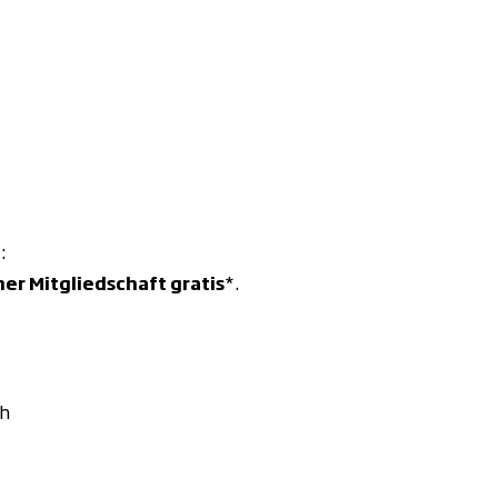
t:
er Mitgliedschaft gratis
*.
ch