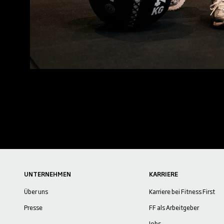
UNTERNEHMEN
KARRIERE
Über uns
Karriere bei Fitness First
Presse
FF als Arbeitgeber
Jobs