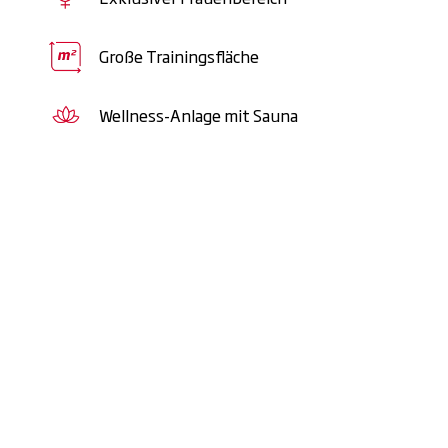
Große Trainingsfläche
Wellness-Anlage mit Sauna
Pausen-Option:
Pausier
Abschluss einer 24-Mona
EGYM:
Smart trainieren
sowie High Performance C
Ergebnisse in minimaler Z
Exklusive Kurse:
Dein T
Community für mehr Moti
Getränke-Flat:
Stay hy