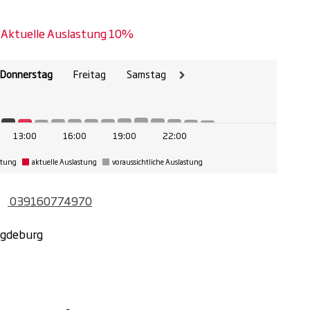
Aktuelle Auslastung 10%
 Donnerstag
Freitag
Samstag
13:00
16:00
19:00
22:00
o Kalenderjahr bei
stung
aktuelle Auslastung
voraussichtliche Auslastung
 Milon-Kraftgeräten
039160774970
h an - für maximale
agdeburg
 einzigartiger
orkout.
frischende