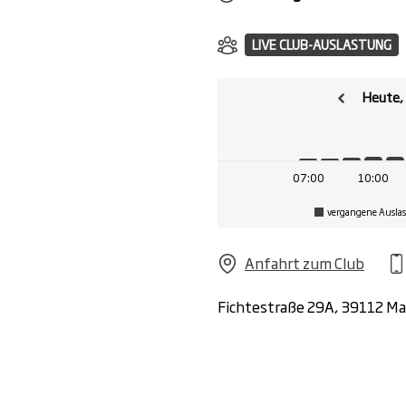
LIVE CLUB-AUSLASTUNG
Heute,
07:00
10:00
e deinen Vertrag jederzeit kostenlos für bis zu 12 Wochen pr
vergangene Ausla
tsmitgliedschaft.
, smart performen. Mit unseren chip-gesteuerten EGYM- und
Anfahrt zum Club
ardio-Equipment passt sich dein Training automatisch an dic
eit.
Fichtestraße 29A, 39112 M
raining, deine Community. Erlebe exklusive Gruppenkurse mit
vation, mehr Innovation und noch mehr Energie bei jedem W
drated! Mit unserer Getränke-Flat genießt du unbegrenzt er