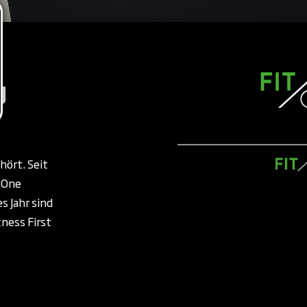
g
ört. Seit
/One
es Jahr sind
ness First