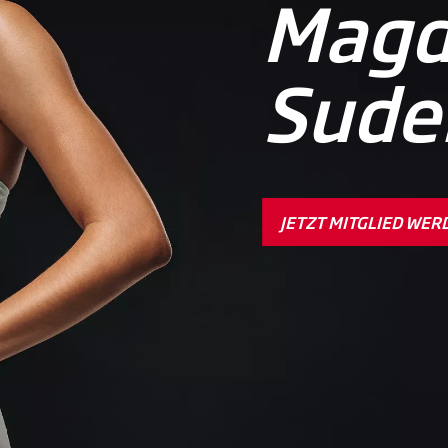
Magd
Sude
JETZT MITGLIED WER