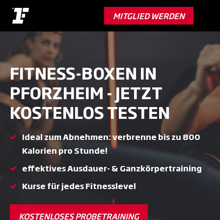
Skip
to
MITGLIED WERDEN
main
content
FITNESS-BOXEN IN
PFORZHEIM - JETZT
KOSTENLOS TESTEN
Ideal zum Abnehmen: verbrenne bis zu 800
Kalorien pro Stunde!
effektives Ausdauer- & Ganzkörpertraining
Kurse für jedes Fitnesslevel
KOSTENLOSES PROBETRAINING