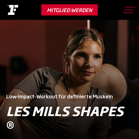
Skip
to
MITGLIED WERDEN
main
content
Low-Impact-Workout für definierte Muskeln
LES MILLS SHAPES
®