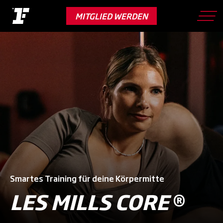
Skip
to
MITGLIED WERDEN
main
content
Smartes Training für deine Körpermitte
LES MILLS CORE
®