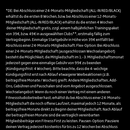
*DE: Bei Abschluss einer 24-Monats-Mitgliedschaft (ALL-IN RED/BLACK)
erhältst du die ersten 8 Wochen, bzw. bei Abschluss einer 12-Monats-
Mitgliedschaft (ALL-IN RED/BLACK) erhältst du die ersten 4 Wochen
deiner Mitgliedschaft gratis, zzgl. einem halbjährlichen Trainingspaket
von 39€, bzw. 49€ in ausgewählten Clubs**, erstmalig fällig zum
Vertragsbeginn. Einmalige Startgebühr in Höhe von 39€ entfällt bei
Abschluss einer 24-Monats-Mitgliedschaft. Flex-Option: Bei Abschluss
einer 24-Monats-Mitgliedschaft (ausgeschlossen Wechselangebot)
besteht die Möglichkeit, die Mitgliedschaft im 1.-3. Mitgliedschaftsmonat
jederzeit gegen eine einmalige Gebühr von 99€ zu beenden
(Kündigungsfrist: 4 Wochen). Bitte beachte, dass die 4-wöchige
Kündigungsfrist erst nach Ablauf etwaigerer Werbeaktionen (z.B.
beitragsfreie Monate / Wochen) greift. Andere Mitgliedschaften, Add-
Ons, Gebühren und Pauschalen sind vom Angebot ausgeschlossen.
Wechselangebot: Wenn du noch einen Vertrag mit einem anderen
Fitnessstudiobetreiber hast, erhältst du bei Abschluss einer 24-Monats-
Mitgliedschaft die noch offene Laufzeit, maximal jedoch 12 Monate, als
beitragsfreie Monate direkt zu Beginn deiner Mitgliedschaft. Nach Ablauf
der beitragsfreien Monate sind die vertraglich vereinbarten
Mitgliedsbeiträge von Fitness First zu leisten. Pausen-Option: Pausiere
deinen Vertrag jederzeit kostenlos für bis zu 12 Wochen bei Abschluss