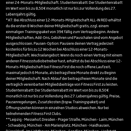
einer 24-Monats-Mitgliedschaft. Studentenrabatt: Der Studentenrabatt
im Wert von bis zu 8,50€ monatlich ist nur bis zur Vollendung des 27.
Lebensjahrs gültig.
*AT: Bei Abschluss einer 12-Monats-Mitgliedschaft ALL-IN RED erhältst
du die ersten 8 Wochen deiner Mitgliedschaft gratis, zzgl. einem
einmaligen Trainingspaket von 39€ fällig zum Vertragsbeginn. Andere
Mitgliedschaften, Add-Ons, Gebühren und Pauschalen sind vom Angebot
ausgeschlossen. Pausen-Option: Pausiere deinen Vertrag jederzeit
kostenlos für bis zu 12 Wochen bei Abschluss einer 12-Monats-
Mitgliedschaft. Wechselangebot: Wenn du noch einen Vertrag mit einem
anderen Fitnessstudiobetreiber hast, erhältst du bei Abschluss einer 12-
Monats-Mitgliedschaft bei Fitness First die noch offene Laufzeit,
maximal jedoch 6 Monate, als beitragsfreie Monate direkt zu Beginn
deiner Mitgliedschaft. Nach Ablauf der beitragsfreien Monate sind die
vertraglich vereinbarten Mitgliedsbeiträge von Fitness First zu leisten.
Studentenrabatt: Der Studentenrabatt im Wert von bis zu 8,50€
monatlich ist nur bis zur Vollendung des 27. Lebensjahres gültig. Preise,
Pausenregelungen, Zusatzkosten (bspw. Trainingspaket) und
Öffnungszeiten können in einzelnen Studios abweichen. Nur bei
teilnehmenden Fitness First Clubs.
**Leipzig - Messehof, Dresden - Prager Straße, München - Laim, München
- Schwabing, München - Am Marienplatz, München - Haidhausen,
Düsseldorf - Im Lighthouse, München - Sendling, München - Hofstatt,