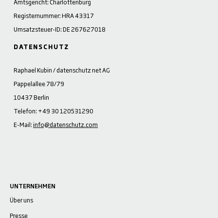
Amtsgericht: Charlottenburg
Registernummer: HRA 43317
Umsatzsteuer-ID: DE 267627018
DATENSCHUTZ
Raphael Kubin / datenschutz net AG
Pappelallee 78/79
10437 Berlin
Telefon: +49 30 120531290
E-Mail:
info@datenschutz.com
UNTERNEHMEN
Über uns
Presse