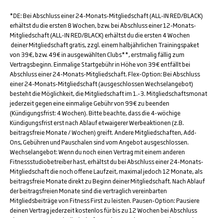
*DE: Bei Abschluss einer 24-Monats-Mitgliedschaft (ALL-IN RED/BLACK)
erhältst du die ersten 8 Wochen, bzw. bei Abschluss einer 12-Monats-
Mitgliedschaft (ALL-IN RED/BLACK) erhältst du die ersten 4 Wochen
deiner Mitgliedschaft gratis, zzgl. einem halbjährlichen Trainingspaket
von 39€, bzw. 49€ in ausgewählten Clubs**, erstmalig fällig zum
Vertragsbeginn. Einmalige Startgebühr in Höhe von 39€ entfällt bei
Abschluss einer 24-Monats-Mitgliedschaft. Flex-Option: Bei Abschluss
einer 24-Monats-Mitgliedschaft (ausgeschlossen Wechselangebot)
besteht die Möglichkeit, die Mitgliedschaft im 1.-3. Mitgliedschaftsmonat
jederzeit gegen eine einmalige Gebühr von 99€ zu beenden
(Kündigungsfrist: 4 Wochen). Bitte beachte, dass die 4-wöchige
Kündigungsfrist erst nach Ablauf etwaigerer Werbeaktionen (z.B.
beitragsfreie Monate / Wochen) greift. Andere Mitgliedschaften, Add-
Ons, Gebühren und Pauschalen sind vom Angebot ausgeschlossen.
Wechselangebot: Wenn du noch einen Vertrag mit einem anderen
Fitnessstudiobetreiber hast, erhältst du bei Abschluss einer 24-Monats-
Mitgliedschaft die noch offene Laufzeit, maximal jedoch 12 Monate, als
beitragsfreie Monate direkt zu Beginn deiner Mitgliedschaft. Nach Ablauf
der beitragsfreien Monate sind die vertraglich vereinbarten
Mitgliedsbeiträge von Fitness First zu leisten. Pausen-Option: Pausiere
deinen Vertrag jederzeit kostenlos für bis zu 12 Wochen bei Abschluss