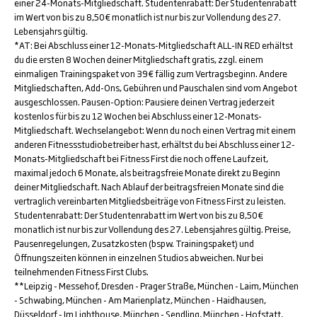
einer 24-Monats-Mitgliedschaft. Studentenrabatt: Der Studentenrabatt
im Wert von bis zu 8,50€ monatlich ist nur bis zur Vollendung des 27.
Lebensjahrs gültig.
*AT: Bei Abschluss einer 12-Monats-Mitgliedschaft ALL-IN RED erhältst
du die ersten 8 Wochen deiner Mitgliedschaft gratis, zzgl. einem
einmaligen Trainingspaket von 39€ fällig zum Vertragsbeginn. Andere
Mitgliedschaften, Add-Ons, Gebühren und Pauschalen sind vom Angebot
ausgeschlossen. Pausen-Option: Pausiere deinen Vertrag jederzeit
kostenlos für bis zu 12 Wochen bei Abschluss einer 12-Monats-
Mitgliedschaft. Wechselangebot: Wenn du noch einen Vertrag mit einem
anderen Fitnessstudiobetreiber hast, erhältst du bei Abschluss einer 12-
Monats-Mitgliedschaft bei Fitness First die noch offene Laufzeit,
maximal jedoch 6 Monate, als beitragsfreie Monate direkt zu Beginn
deiner Mitgliedschaft. Nach Ablauf der beitragsfreien Monate sind die
vertraglich vereinbarten Mitgliedsbeiträge von Fitness First zu leisten.
Studentenrabatt: Der Studentenrabatt im Wert von bis zu 8,50€
monatlich ist nur bis zur Vollendung des 27. Lebensjahres gültig. Preise,
Pausenregelungen, Zusatzkosten (bspw. Trainingspaket) und
Öffnungszeiten können in einzelnen Studios abweichen. Nur bei
teilnehmenden Fitness First Clubs.
**Leipzig - Messehof, Dresden - Prager Straße, München - Laim, München
- Schwabing, München - Am Marienplatz, München - Haidhausen,
Düsseldorf - Im Lighthouse, München - Sendling, München - Hofstatt,