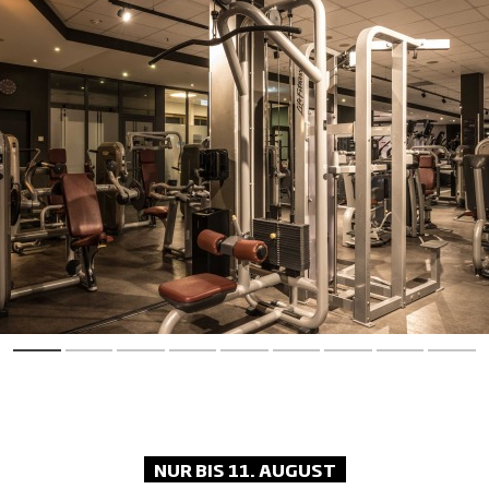
für die nächste Session.
Wellness-Bereich:
Relax. Recharge.
Repeat. Lass den Alltag hinter dir und
genieße Sauna, Dampfbad und Co. für
maximale Erholung.
NUR BIS 11. AUGUST