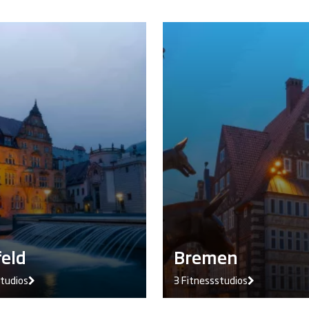
feld
Bremen
studios
3 Fitnessstudios