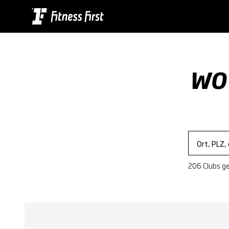
Skip
to
main
content
WO 
206 Clubs g