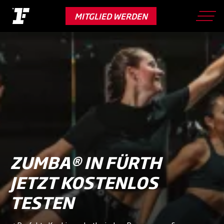
Skip
to
MITGLIED WERDEN
main
content
ZUMBA® IN FÜRTH
JETZT KOSTENLOS
TESTEN