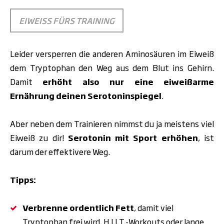
EIWEISS FÜRS TRAINING
Leider versperren die anderen
Aminosäuren
im Eiweiß
dem Tryptophan den Weg aus dem Blut ins Gehirn.
Damit
erhöht also nur eine eiweißarme
Ernährung deinen Serotoninspiegel
.
Aber neben dem Trainieren nimmst du ja meistens viel
Eiweiß zu dir!
Serotonin mit Sport erhöhen
, ist
darum der effektivere Weg.
Tipps:
Verbrenne ordentlich Fett
, damit viel
Tryptophan frei wird.
H.I.I.T.-Workouts oder lange