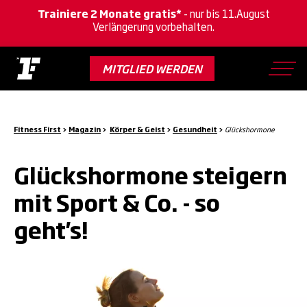
Trainiere 2 Monate gratis*
- nur bis 11.August
Verlängerung vorbehalten.
Skip
to
MITGLIED WERDEN
main
content
Fitness First
>
Magazin
>
Körper & Geist
>
Gesundheit
>
Glückshormone
Glückshormone steigern
mit Sport & Co. - so
geht's!