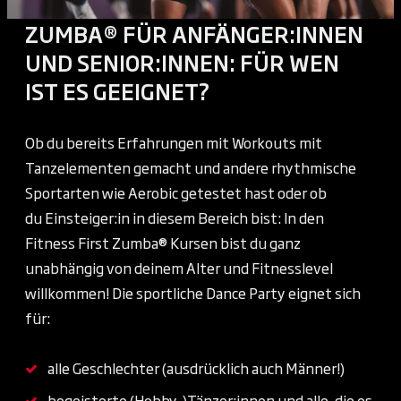
ZUMBA® FÜR ANFÄNGER:INNEN
UND SENIOR:INNEN: FÜR WEN
IST ES GEEIGNET?
Ob du bereits Erfahrungen mit Workouts mit
Tanzelementen gemacht und andere rhythmische
Sportarten wie Aerobic getestet hast oder ob
du Einsteiger:in in diesem Bereich bist: In den
Fitness First Zumba® Kursen bist du ganz
unabhängig von deinem Alter und Fitnesslevel
willkommen! Die sportliche Dance Party eignet sich
für:
alle Geschlechter (ausdrücklich auch Männer!)
begeisterte (Hobby-)Tänzer:innen und alle, die es