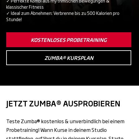
✓ Perfekte Kombi aus rhythmischen Bewegungen &
klassischer Fitness
✓ Ideal zum Abnehmen: Verbrenne bis zu 500 Kalorien pro
Stunde!
KOSTENLOSES PROBETRAINING
ZUMBA® KURSPLAN
JETZT ZUMBA® AUSPROBIEREN
Teste Zumba® kostenlos & unverbindlich bei einem
Probetraining! Wann Kurse in deinem Studio
stattfinden, erfährst du in deinem
Kursplan
. Starte