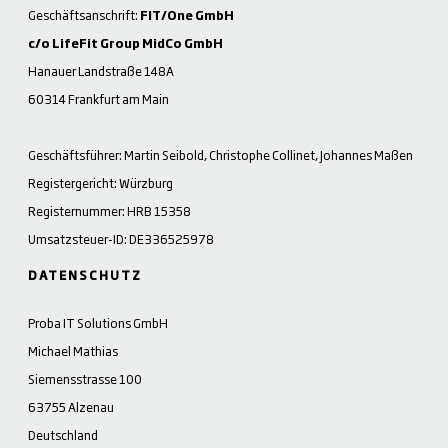
Geschäftsanschrift:
FIT/One GmbH
c/o LifeFit Group MidCo GmbH
Hanauer Landstraße 148A
60314 Frankfurt am Main
Geschäftsführer: Martin Seibold, Christophe Collinet, Johannes Maßen
Registergericht: Würzburg
Registernummer: HRB 15358
Umsatzsteuer-ID: DE336525978
DATENSCHUTZ
Proba IT Solutions GmbH
Michael Mathias
Siemensstrasse 100
63755 Alzenau
Deutschland