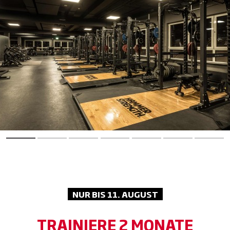
Repeat. Lass den Alltag hinter dir und
genieße Sauna, Dampfbad und Co. für
maximale Erholung.
NUR BIS 11. AUGUST
TRAINIERE 2 MONATE