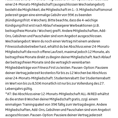
einer 24-Monats-Mitgliedschaft (ausgeschlossen Wechselangebot)
besteht die Möglichkeit, die Mitgliedschaft im 1.-3. Mitgliedschaftsmonat
jederzeit gegen eine einmalige Gebühr von 99€ zu beenden
(Kündigungsfrist: 4 Wochen). Bitte beachte, dass die 4-wöchige
Kündigungsfrist erst nach Ablauf etwaigerer Werbeaktionen (z.B.
beitragsfreie Monate / Wochen) greift. Andere Mitgliedschaften, Add-
Ons, Gebühren und Pauschalen sind vom Angebot ausgeschlossen.
Wechselangebot: Wenn du noch einen Vertrag mit einem anderen
Fitnessstudiobetreiber hast, erhältst du bei Abschluss einer 24-Monats-
Mitgliedschaft die noch offene Laufzeit, maximal jedoch 12 Monate, als
beitragsfreie Monate direkt zu Beginn deiner Mitgliedschaft. Nach Ablauf
der beitragsfreien Monate sind die vertraglich vereinbarten
Mitgliedsbeiträge von Fitness First zu leisten. Pausen-Option: Pausiere
deinen Vertrag jederzeit kostenlos für bis zu 12 Wochen bei Abschluss
einer 24-Monats-Mitgliedschaft. Studentenrabatt: Der Studentenrabatt
im Wert von bis zu 8,50€ monatlich ist nur bis zur Vollendung des 27.
Lebensjahrs gültig.
*AT: Bei Abschluss einer 12-Monats-Mitgliedschaft ALL-IN RED erhältst
du die ersten 8 Wochen deiner Mitgliedschaft gratis, zzgl. einem
einmaligen Trainingspaket von 39€ fällig zum Vertragsbeginn. Andere
Mitgliedschaften, Add-Ons, Gebühren und Pauschalen sind vom Angebot
ausgeschlossen. Pausen-Option: Pausiere deinen Vertrag jederzeit