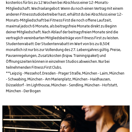
kostenlos für bis zu 12 Wochen bei Abschluss einer 12-Monats-
Mitgliedschaft. Wechselangebot: Wenn du noch einen Vertrag mit einem
anderen Fitnessstudiobetreiber hast, erhältst du bei Abschluss einer 12-
Monats-Mitgliedschaft bei Fitness First die noch offene Laufzeit,
maximal jedoch 6 Monate, als beitragsfreie Monate direkt zu Beginn
deiner Mitgliedschaft. Nach Ablauf der beitragsfreien Monate sind die
vertraglich vereinbarten Mitgliedsbeiträge von Fitness First zu leisten.
Studentenrabatt: Der Studentenrabatt im Wert von bis zu 8,50€
monatlich ist nur bis zur Vollendung des 27. Lebensjahres gültig. Preise,
Pausenregelungen, Zusatzkosten (bspw. Trainingspaket) und
Öffnungszeiten können in einzelnen Studios abweichen. Nur bei
teilnehmenden Fitness First Clubs.
**Leipzig - Messehof, Dresden - Prager Straße, München - Laim, München
- Schwabing, München - Am Marienplatz, München - Haidhausen,
Düsseldorf - Im Lighthouse, München - Sendling, München - Hofstatt,
München - Der Bogen