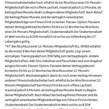
Fitnessstudiobetreiber hast, erhältst du bei Abschluss einer 24-Monats-
Mitgliedschaft die noch offene Laufzeit, maximal jedoch 12 Monate, als
beitragsfreie Monate direkt zu Beginn deiner Mitgliedschaft. Nach Ablauf
der beitragsfreien Monate sind die vertraglich vereinbarten
Mitgliedsbeiträge von Fitness First zu leisten. Pausen-Option: Pausiere
deinen Vertrag jederzeit kostenlos für bis zu 12 Wochen bei Abschluss
einer 24-Monats-Mitgliedschaft. Studentenrabatt: Der Studentenrabatt
im Wert von bis zu 8,50€ monatlich ist nur bis zur Vollendung des 27.
Lebensjahrs gültig.
*AT: Bei Abschluss einer 12-Monats-Mitgliedschaft ALL-IN RED erhältst
du die ersten 8 Wochen deiner Mitgliedschaft gratis, zzgl. einem
einmaligen Trainingspaket von 39€ fällig zum Vertragsbeginn. Andere
Mitgliedschaften, Add-Ons, Gebühren und Pauschalen sind vom Angebot
ausgeschlossen. Pausen-Option: Pausiere deinen Vertrag jederzeit
kostenlos für bis zu 12 Wochen bei Abschluss einer 12-Monats-
Mitgliedschaft. Wechselangebot: Wenn du noch einen Vertrag mit einem
anderen Fitnessstudiobetreiber hast, erhältst du bei Abschluss einer 12-
Monats-Mitgliedschaft bei Fitness First die noch offene Laufzeit,
maximal jedoch 6 Monate, als beitragsfreie Monate direkt zu Beginn
deiner Mitgliedschaft. Nach Ablauf der beitragsfreien Monate sind die
vertraglich vereinbarten Mitgliedsbeiträge von Fitness First zu leisten.
Studentenrabatt: Der Studentenrabatt im Wert von bis zu 8,50€