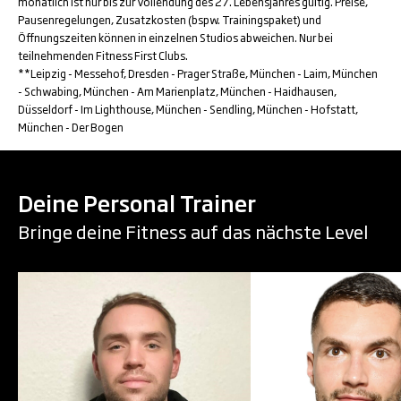
monatlich ist nur bis zur Vollendung des 27. Lebensjahres gültig. Preise,
Pausenregelungen, Zusatzkosten (bspw. Trainingspaket) und
Öffnungszeiten können in einzelnen Studios abweichen. Nur bei
teilnehmenden Fitness First Clubs.
**Leipzig - Messehof, Dresden - Prager Straße, München - Laim, München
- Schwabing, München - Am Marienplatz, München - Haidhausen,
Düsseldorf - Im Lighthouse, München - Sendling, München - Hofstatt,
München - Der Bogen
Deine Personal Trainer
Bringe deine Fitness auf das nächste Level