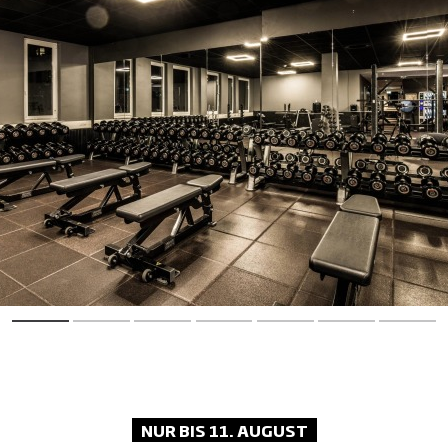
für die nächste Session.
Wellness-Bereich:
Relax. Recharge.
Repeat. Lass den Alltag hinter dir und
genieße Sauna, Dampfbad und Co. für
maximale Erholung.
NUR BIS 11. AUGUST