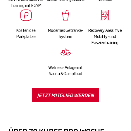
Training mit EGYM
Kostenlose
Modernes Getränke-
Recovery Area: five
Parkplätze
System
Mobility- und
Faszientraining
Wellness-Anlage mit
Sauna & Dampfbad
JETZT MITGLIED WERDEN
ÜBER 70 KURSE PRO WOCHE