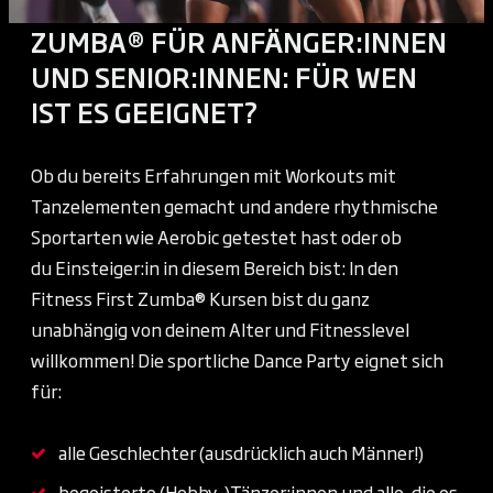
ZUMBA® FÜR ANFÄNGER:INNEN
UND SENIOR:INNEN: FÜR WEN
IST ES GEEIGNET?
Ob du bereits Erfahrungen mit Workouts mit
Tanzelementen gemacht und andere rhythmische
Sportarten wie Aerobic getestet hast oder ob
du Einsteiger:in in diesem Bereich bist: In den
Fitness First Zumba® Kursen bist du ganz
unabhängig von deinem Alter und Fitnesslevel
willkommen! Die sportliche Dance Party eignet sich
für:
alle Geschlechter (ausdrücklich auch Männer!)
begeisterte (Hobby-)Tänzer:innen und alle, die es