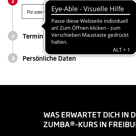
Current
Wo willst du trainieren?
Wähle deinen Club aus, um loszulegen
Termin
Persönliche Daten
WAS ERWARTET DICH IN 
ZUMBA®-KURS IN FREIB