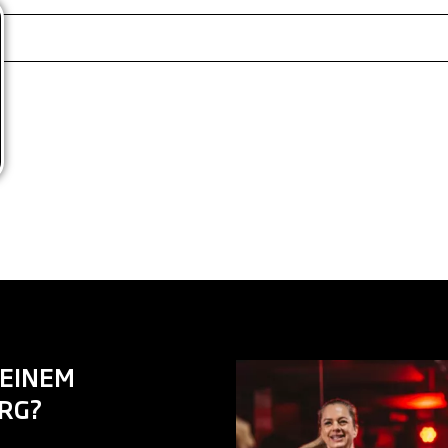
DEINEM
URG?