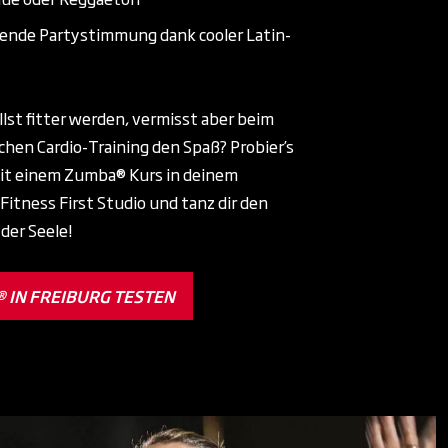
ende Partystimmung dank cooler Latin-
llst fitter werden, vermisst aber beim
hen Cardio-Training den Spaß? Probier’s
it einem Zumba® Kurs in deinem
Fitness First Studio und tanz dir den
 der Seele!
 IN FREIBURG TESTEN