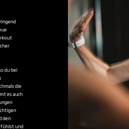
dringend
eue
orkout
scher
s du bei
m
ochmals die
mt es auch
gungen
ichtigen
d den
 fühlst und