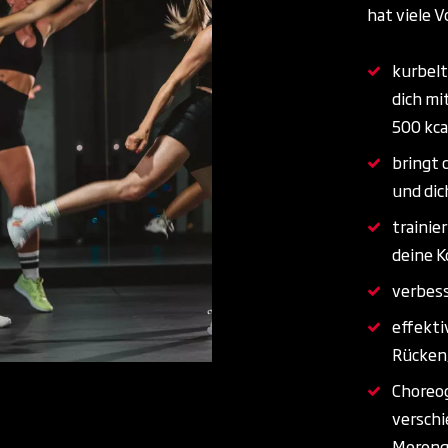
hat viele V
kurbelt
dich mi
500 kca
bringt 
und dic
trainie
deine K
verbess
effekti
Rücken,
Choreo
verschi
Mereng