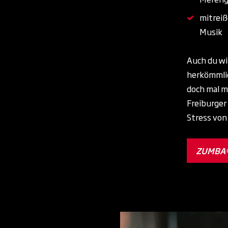
mitreiß
Musik
Auch du wi
herkömmlic
doch mal m
Freiburger 
Stress von
ZUMBA®