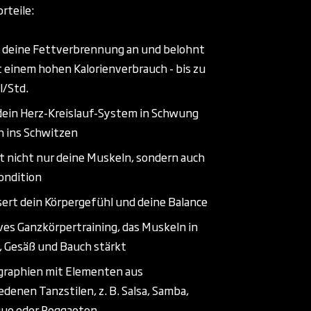
orteile:
 deine Fettverbrennung an und belohnt
t einem hohen Kalorienverbrauch - bis zu
l/Std.
dein Herz-Kreislauf-System in Schwung
h ins Schwitzen
rt nicht nur deine Muskeln, sondern auch
ondition
ert dein Körpergefühl und deine Balance
ves Ganzkörpertraining, das Muskeln in
 Gesäß und Bauch stärkt
graphien mit Elementen aus
edenen Tanzstilen, z. B. Salsa, Samba,
ue oder Reggaeton