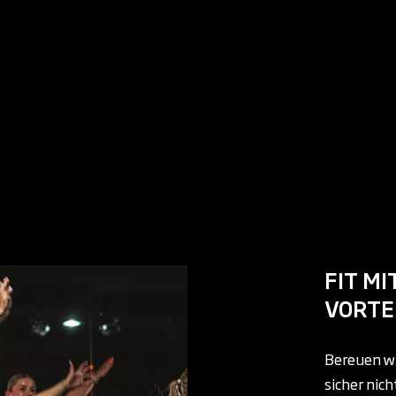
FIT MI
VORTE
Bereuen wi
sicher nic