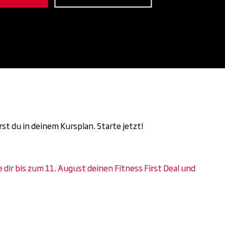
st du in deinem Kursplan. Starte jetzt!
dir bis zum 11. August deinen Fitness First Deal und