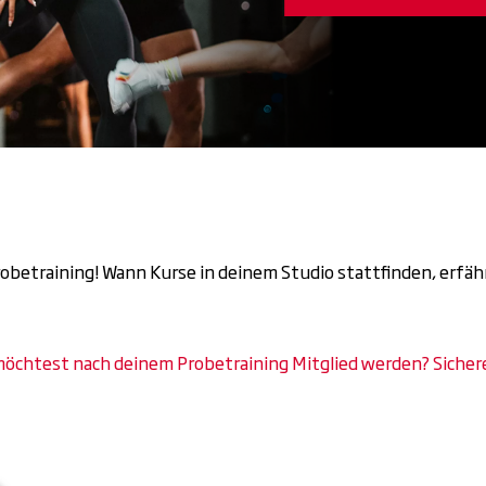
betraining! Wann Kurse in deinem Studio stattfinden, erfähr
öchtest nach deinem Probetraining Mitglied werden? Sichere 