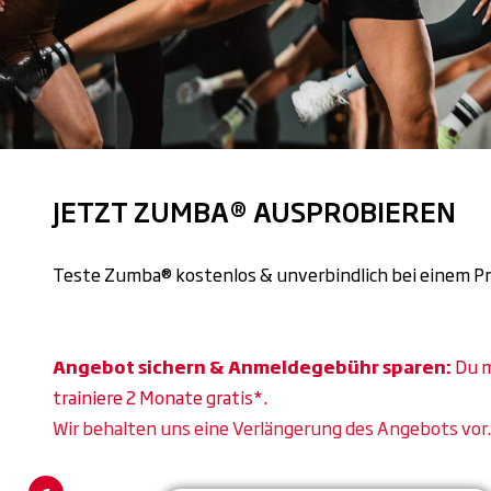
JETZT ZUMBA® AUSPROBIEREN
Teste Zumba® kostenlos & unverbindlich bei einem Pro
Angebot sichern & Anmeldegebühr sparen:
Du m
trainiere 2 Monate gratis*.
Wir behalten uns eine Verlängerung des Angebots vor.