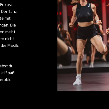
 Fokus:
 Der Tanz-
te mit
gen. Die
gen meist
en nicht
 der Musik,
lebst du
iel Spaß!
erobic-