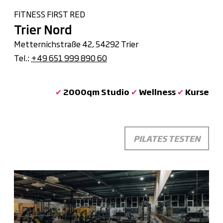
FITNESS FIRST RED
Trier Nord
Metternichstraße 42, 54292 Trier
Tel.:
+49 651 999 890 60
✔
2000qm Studio
✔
Wellness
✔
Kurse
PILATES TESTEN