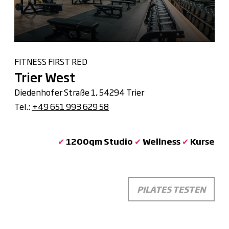
FITNESS FIRST RED
Trier West
Diedenhofer Straße 1, 54294 Trier
Tel.:
+49 651 993 629 58
✔
1200qm Studio
✔
Wellness
✔
Kurse
PILATES TESTEN