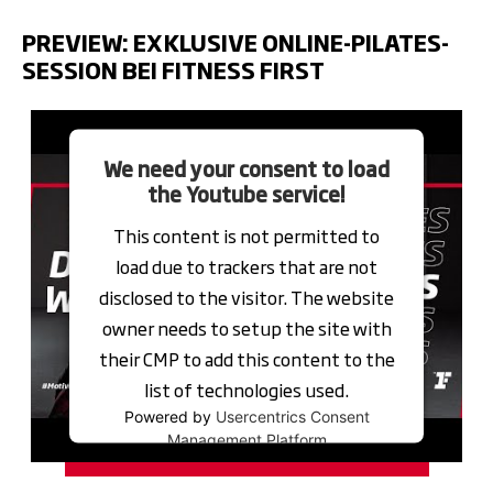
PREVIEW: EXKLUSIVE ONLINE-PILATES-
SESSION BEI FITNESS FIRST
Video
Player
We need your consent to load
the Youtube service!
This content is not permitted to
load due to trackers that are not
disclosed to the visitor. The website
owner needs to setup the site with
their CMP to add this content to the
list of technologies used.
Powered by
Usercentrics Consent
Management Platform
JETZT PROBETRAINING VEREINBAREN