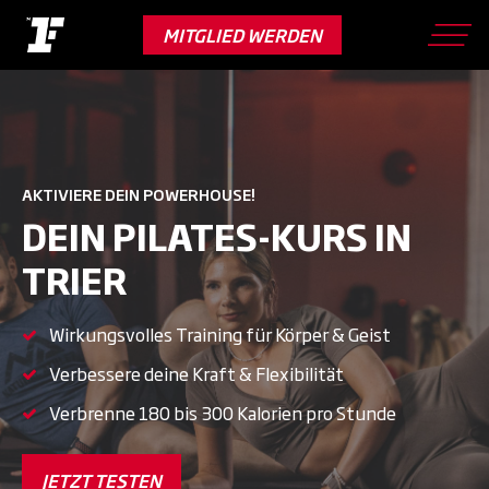
Skip
to
MITGLIED WERDEN
main
content
AKTIVIERE DEIN POWERHOUSE!
DEIN PILATES-KURS IN
TRIER
Wirkungsvolles Training für Körper & Geist
Verbessere deine Kraft & Flexibilität
Verbrenne 180 bis 300 Kalorien pro Stunde
JETZT TESTEN