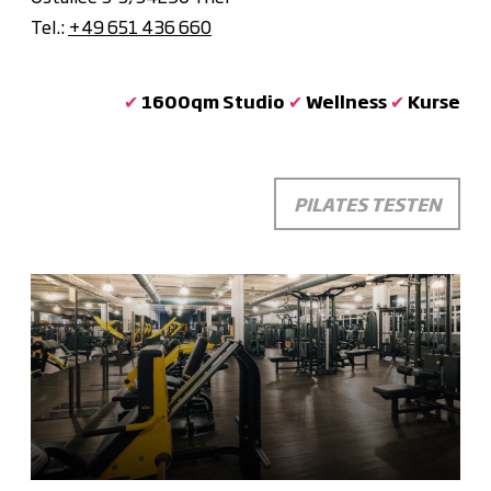
Tel.:
+49 651 436 660
✔
1600qm Studio
✔
Wellness
✔
Kurse
PILATES TESTEN