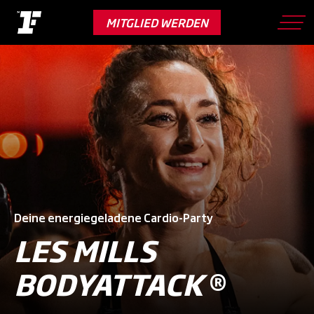
Skip
to
MITGLIED WERDEN
main
content
Deine energiegeladene Cardio-Party
LES MILLS
BODYATTACK
®