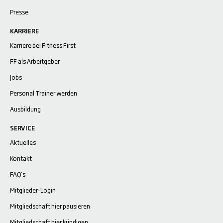
Presse
KARRIERE
Karriere bei Fitness First
FF als Arbeitgeber
Jobs
Personal Trainer werden
Ausbildung
SERVICE
Aktuelles
Kontakt
FAQ's
Mitglieder-Login
Mitgliedschaft hier pausieren
Mitgliedschaft hier kündigen