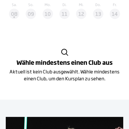
Sa.
So.
Mo.
Di.
Mi.
Do.
Fr.
08
09
10
11
12
13
14
Wähle mindestens einen Club aus
Aktuell ist kein Club ausgewählt. Wähle mindestens
einen Club, um den Kursplan zu sehen.