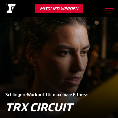
Skip
to
MITGLIED WERDEN
main
content
Schlingen-Workout für maximale Fitness
TRX CIRCUIT