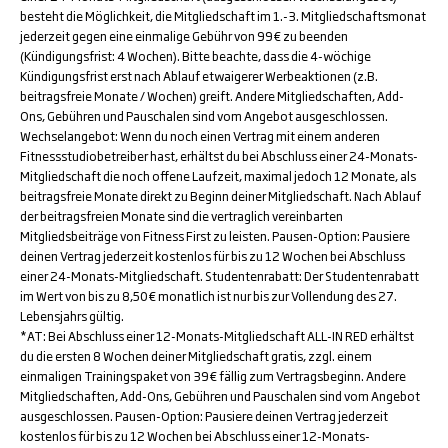
besteht die Möglichkeit, die Mitgliedschaft im 1.-3. Mitgliedschaftsmonat
jederzeit gegen eine einmalige Gebühr von 99€ zu beenden
(Kündigungsfrist: 4 Wochen). Bitte beachte, dass die 4-wöchige
Kündigungsfrist erst nach Ablauf etwaigerer Werbeaktionen (z.B.
beitragsfreie Monate / Wochen) greift. Andere Mitgliedschaften, Add-
Ons, Gebühren und Pauschalen sind vom Angebot ausgeschlossen.
Wechselangebot: Wenn du noch einen Vertrag mit einem anderen
Fitnessstudiobetreiber hast, erhältst du bei Abschluss einer 24-Monats-
Mitgliedschaft die noch offene Laufzeit, maximal jedoch 12 Monate, als
beitragsfreie Monate direkt zu Beginn deiner Mitgliedschaft. Nach Ablauf
der beitragsfreien Monate sind die vertraglich vereinbarten
Mitgliedsbeiträge von Fitness First zu leisten. Pausen-Option: Pausiere
deinen Vertrag jederzeit kostenlos für bis zu 12 Wochen bei Abschluss
einer 24-Monats-Mitgliedschaft. Studentenrabatt: Der Studentenrabatt
im Wert von bis zu 8,50€ monatlich ist nur bis zur Vollendung des 27.
Lebensjahrs gültig.
*AT: Bei Abschluss einer 12-Monats-Mitgliedschaft ALL-IN RED erhältst
du die ersten 8 Wochen deiner Mitgliedschaft gratis, zzgl. einem
einmaligen Trainingspaket von 39€ fällig zum Vertragsbeginn. Andere
Mitgliedschaften, Add-Ons, Gebühren und Pauschalen sind vom Angebot
ausgeschlossen. Pausen-Option: Pausiere deinen Vertrag jederzeit
kostenlos für bis zu 12 Wochen bei Abschluss einer 12-Monats-