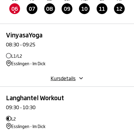
06
07
08
09
10
11
12
VinyasaYoga
08:30 - 09:25
L1/L2
Esslingen - Im Dick
Kursdetails
Langhantel Workout
09:30 - 10:30
L2
Esslingen - Im Dick