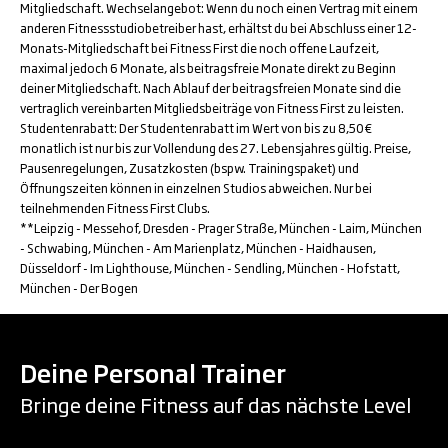
Mitgliedschaft. Wechselangebot: Wenn du noch einen Vertrag mit einem
anderen Fitnessstudiobetreiber hast, erhältst du bei Abschluss einer 12-
Monats-Mitgliedschaft bei Fitness First die noch offene Laufzeit,
maximal jedoch 6 Monate, als beitragsfreie Monate direkt zu Beginn
deiner Mitgliedschaft. Nach Ablauf der beitragsfreien Monate sind die
vertraglich vereinbarten Mitgliedsbeiträge von Fitness First zu leisten.
Studentenrabatt: Der Studentenrabatt im Wert von bis zu 8,50€
monatlich ist nur bis zur Vollendung des 27. Lebensjahres gültig. Preise,
Pausenregelungen, Zusatzkosten (bspw. Trainingspaket) und
Öffnungszeiten können in einzelnen Studios abweichen. Nur bei
teilnehmenden Fitness First Clubs.
**Leipzig - Messehof, Dresden - Prager Straße, München - Laim, München
- Schwabing, München - Am Marienplatz, München - Haidhausen,
Düsseldorf - Im Lighthouse, München - Sendling, München - Hofstatt,
München - Der Bogen
Deine Personal Trainer
Bringe deine Fitness auf das nächste Level