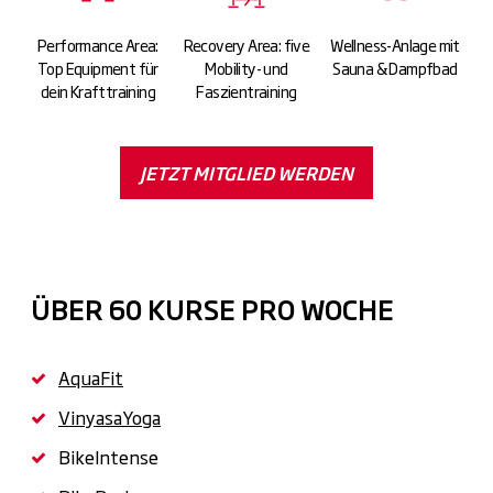
Performance Area:
Recovery Area: five
Wellness-Anlage mit
Top Equipment für
Mobility- und
Sauna & Dampfbad
dein Krafttraining
Faszientraining
JETZT MITGLIED WERDEN
ÜBER 60 KURSE PRO WOCHE
AquaFit
VinyasaYoga
BikeIntense