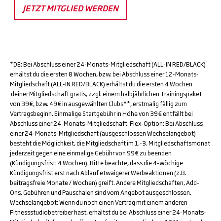
JETZT MITGLIED WERDEN
*DE: Bei Abschluss einer 24-Monats-Mitgliedschaft (ALL-IN RED/BLACK)
erhältst du die ersten 8 Wochen, bzw. bei Abschluss einer 12-Monats-
Mitgliedschaft (ALL-IN RED/BLACK) erhältst du die ersten 4 Wochen
deiner Mitgliedschaft gratis, zzgl. einem halbjährlichen Trainingspaket
von 39€, bzw. 49€ in ausgewählten Clubs**, erstmalig fällig zum
Vertragsbeginn. Einmalige Startgebühr in Höhe von 39€ entfällt bei
Abschluss einer 24-Monats-Mitgliedschaft. Flex-Option: Bei Abschluss
einer 24-Monats-Mitgliedschaft (ausgeschlossen Wechselangebot)
besteht die Möglichkeit, die Mitgliedschaft im 1.-3. Mitgliedschaftsmonat
jederzeit gegen eine einmalige Gebühr von 99€ zu beenden
(Kündigungsfrist: 4 Wochen). Bitte beachte, dass die 4-wöchige
Kündigungsfrist erst nach Ablauf etwaigerer Werbeaktionen (z.B.
beitragsfreie Monate / Wochen) greift. Andere Mitgliedschaften, Add-
Ons, Gebühren und Pauschalen sind vom Angebot ausgeschlossen.
Wechselangebot: Wenn du noch einen Vertrag mit einem anderen
Fitnessstudiobetreiber hast, erhältst du bei Abschluss einer 24-Monats-