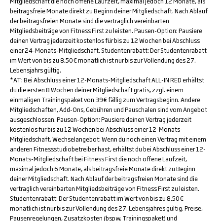
Mitgliedschaft die noch offene Laufzeit, maximal jedoch 12 Monate, als
beitragsfreie Monate direkt zu Beginn deiner Mitgliedschaft. Nach Ablauf
der beitragsfreien Monate sind die vertraglich vereinbarten
Mitgliedsbeiträge von Fitness First zu leisten. Pausen-Option: Pausiere
deinen Vertrag jederzeit kostenlos für bis zu 12 Wochen bei Abschluss
einer 24-Monats-Mitgliedschaft. Studentenrabatt: Der Studentenrabatt
im Wert von bis zu 8,50€ monatlich ist nur bis zur Vollendung des 27.
Lebensjahrs gültig.
*AT: Bei Abschluss einer 12-Monats-Mitgliedschaft ALL-IN RED erhältst
du die ersten 8 Wochen deiner Mitgliedschaft gratis, zzgl. einem
einmaligen Trainingspaket von 39€ fällig zum Vertragsbeginn. Andere
Mitgliedschaften, Add-Ons, Gebühren und Pauschalen sind vom Angebot
ausgeschlossen. Pausen-Option: Pausiere deinen Vertrag jederzeit
kostenlos für bis zu 12 Wochen bei Abschluss einer 12-Monats-
Mitgliedschaft. Wechselangebot: Wenn du noch einen Vertrag mit einem
anderen Fitnessstudiobetreiber hast, erhältst du bei Abschluss einer 12-
Monats-Mitgliedschaft bei Fitness First die noch offene Laufzeit,
maximal jedoch 6 Monate, als beitragsfreie Monate direkt zu Beginn
deiner Mitgliedschaft. Nach Ablauf der beitragsfreien Monate sind die
vertraglich vereinbarten Mitgliedsbeiträge von Fitness First zu leisten.
Studentenrabatt: Der Studentenrabatt im Wert von bis zu 8,50€
monatlich ist nur bis zur Vollendung des 27. Lebensjahres gültig. Preise,
Pausenregelungen, Zusatzkosten (bspw. Trainingspaket) und