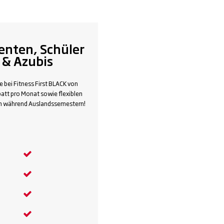
enten, Schüler
& Azubis
re bei Fitness First BLACK von
att pro Monat sowie flexiblen
n während Auslandssemestern!