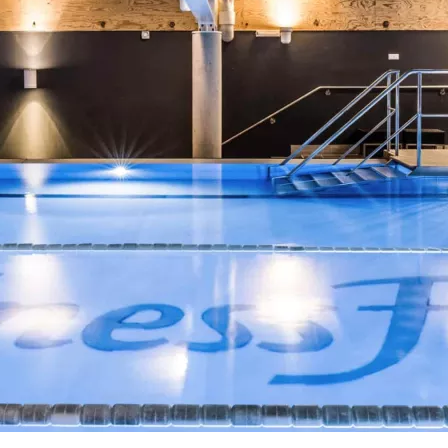
e deinen Vertrag jederzeit kostenlos für bis zu 12 Wochen pr
tsmitgliedschaft.
, smart performen. Mit unseren chip-gesteuerten EGYM- und
ardio-Equipment passt sich dein Training automatisch an dic
eit.
raining, deine Community. Erlebe exklusive Gruppenkurse mit
vation, mehr Innovation und noch mehr Energie bei jedem W
drated! Mit unserer Getränke-Flat genießt du unbegrenzt er