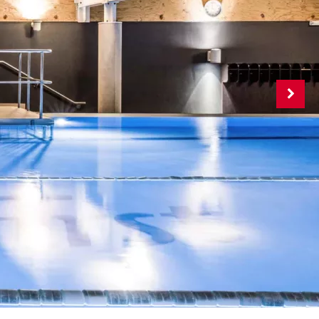
o Kalenderjahr bei
 Milon-Kraftgeräten
h an - für maximale
 einzigartiger
orkout.
frischende