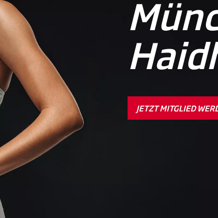
Mün
Haid
JETZT MITGLIED WER