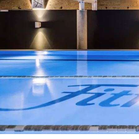
Pausen-Option:
Pausier
Abschluss einer 24-Mona
EGYM:
Smart trainieren
sowie High Performance C
Ergebnisse in minimaler Z
Exklusive Kurse:
Dein T
Community für mehr Moti
Getränke-Flat:
Stay hy