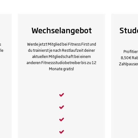
Wechselangebot
Stud
s
Werde jetzt Mitglied bei Fitness First und
le
du trainierst je nach Restlaufzeit deiner
Profitie
aktuellen Mitgliedschaft bei einem
8,50€ Rab
anderen Fitnessstudiobetreiber bis zu 12
Zahlpause
Monate gratis!