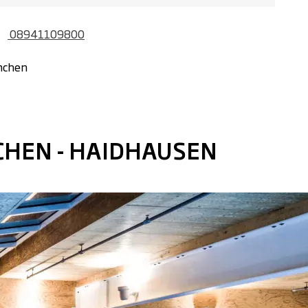
08941109800
nchen
NCHEN - HAIDHAUSEN