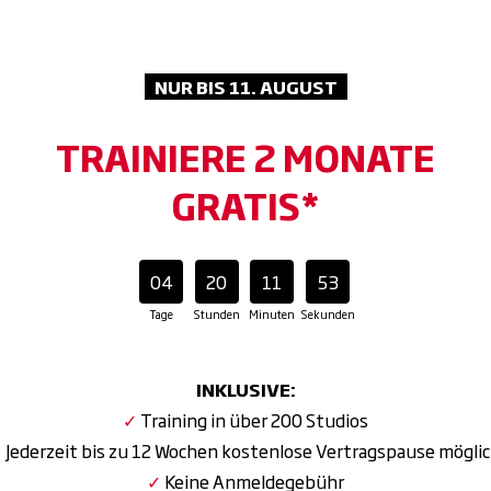
 Power und frischen Kick bei jedem Training.
ining bekommst du ein Handtuch (klein) und ein Badetuch (g
NUR BIS 11. AUGUST
aft, mehr Power! Mit Olympic Weightlifting, modernen Plat
altest du dein volles Potenzial.
TRAINIERE 2 MONATE
-Konzept verbesserst du Regeneration und Beweglichkeit un
GRATIS*
Gezielte Anwendungen lösen Verspannungen und machen dich 
x. Recharge. Repeat. Lass den Alltag hinter dir und genieße 
04
20
11
51
Tage
Stunden
Minuten
Sekunden
INKLUSIVE:
✓
Training in über 200 Studios
✓
Jederzeit bis zu 12 Wochen kostenlose Vertragspause mögli
✓
Keine Anmeldegebühr