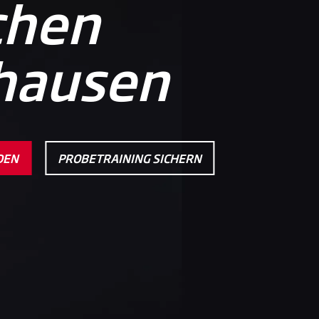
chen
hausen
DEN
PROBETRAINING SICHERN