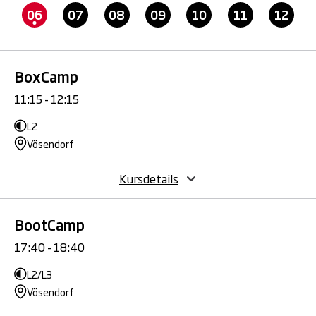
06
07
08
09
10
11
12
BoxCamp
11:15 - 12:15
L2
Vösendorf
Kursdetails
BootCamp
17:40 - 18:40
L2/L3
Vösendorf