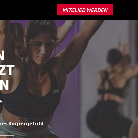
MITGLIED WERDEN
N
ZT
EN
e
res Körpergefühl