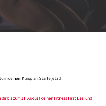
 du in deinem
Kursplan
. Starte jetzt!
dir bis zum 11. August deinen Fitness First Deal und