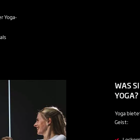
er Yoga-
als
WAS SI
YOGA?
Yoga bietet
Geist:
Locker