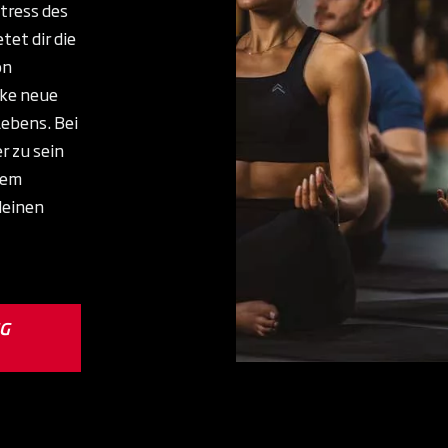
tress des
tet dir die
on
nke neue
Lebens. Bei
r zu sein
dem
deinen
NG