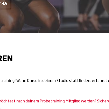
LAN
REN
training! Wann Kurse in deinem Studio stattfinden, erfährst
öchtest nach deinem Probetraining Mitglied werden? Sichere 