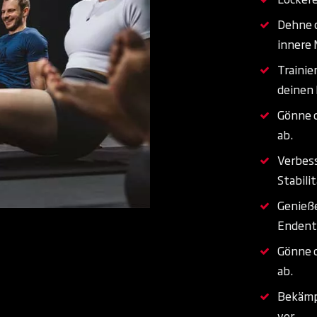
Dehne d
innere 
Trainie
deinen 
Gönne d
ab.
Verbes
Stabilit
Genieße
Endent
Gönne d
ab.
Bekämp
vor.