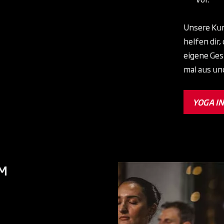
Unsere Kur
helfen dir,
eigene Ges
mal aus un
YOGA I
IM