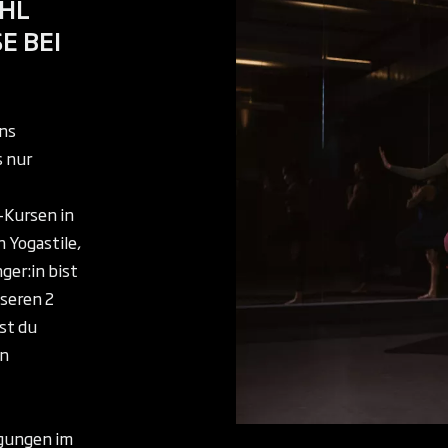
ÜHL
E BEI
ins
s nur
-Kursen in
 Yogastile,
ger:in bist
nseren 2
st du
in
gungen im