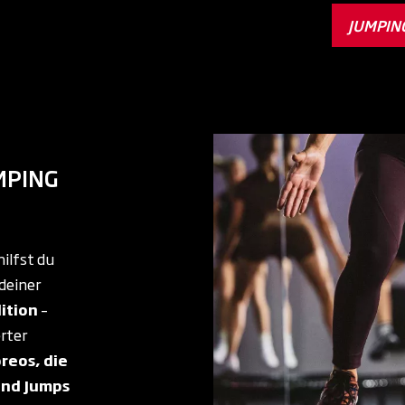
JUMPIN
MPING
hilfst du
 deiner
ition
–
erter
reos, die
und Jumps