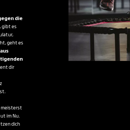
gegen die
 gibt es
ulatur,
t, geht es
 aus
ftigenden
ient dir
z
ist.
meisterst
ut im Nu.
tzen dich