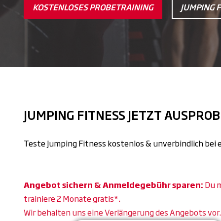
KOSTENLOSES PROBETRAINING
JUMPING 
JUMPING FITNESS JETZT AUSPROB
Teste Jumping Fitness kostenlos & unverbindlich bei 
Angebot sichern & Anmeldegebühr sparen:
Du m
trainiere 2 Monate gratis*.
Wir behalten uns eine Verlängerung des Angebots vor.