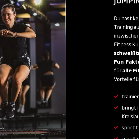
JUMPI
Du hast ke
Training 
inzwischen
Fitness Kur
schweißt
Fun-Fakt
für
alle F
Vorteile fü
trainie
bringt 
Kreisla
spricht
schult 