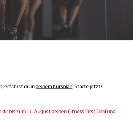
, erfährst du in
deinem Kursplan
. Starte jetzt!
dir bis zum 11. August deinen Fitness First Deal und