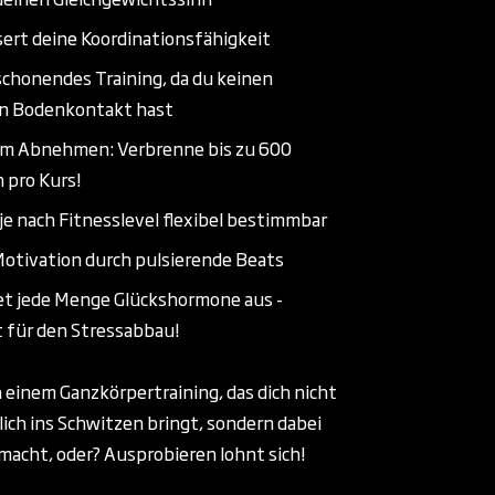
ert deine Koordinationsfähigkeit
chonendes Training, da du keinen
en Bodenkontakt hast
um Abnehmen: Verbrenne bis zu 600
n pro Kurs!
e nach Fitnesslevel flexibel bestimmbar
otivation durch pulsierende Beats
t jede Menge Glückshormone aus -
 für den Stressabbau!
h einem Ganzkörpertraining, das dich nicht
lich ins Schwitzen bringt, sondern dabei
macht, oder? Ausprobieren lohnt sich!