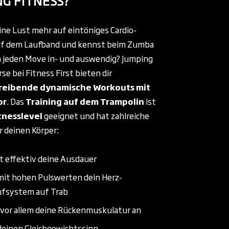
NG FITNESS?
ine Lust mehr auf eintöniges Cardio-
auf dem Laufband und kennst beim Zumba
 jeden Move in- und auswendig? Jumping
se bei Fitness First bieten dir
reibende dynamische Workouts mit
or
. Das
Training auf dem Trampolin
ist
itnesslevel
geeignet und hat zahlreiche
r deinen Körper:
rt effektiv deine Ausdauer
mit hohen Pulswerten dein Herz-
ufsystem auf Trab
 vor allem deine Rückenmuskulatur an
deinen Gleichgewichtssinn