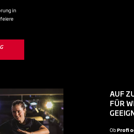
rung in
feiere
NG
AUF Z
FÜR WE
GEEIG
Ob
Profi 