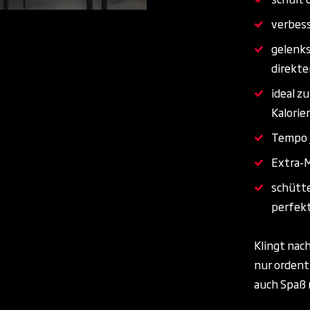
verbess
gelenks
direkt
ideal z
Kalorie
Tempo j
Extra-M
schütte
perfekt
Klingt nac
nur ordent
auch Spaß 