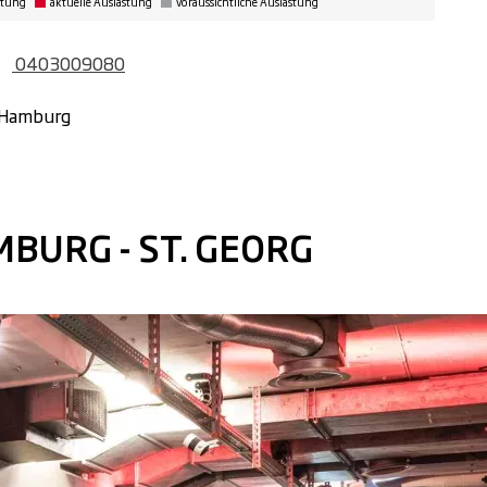
stung
aktuelle Auslastung
voraussichtliche Auslastung
0403009080
5 Hamburg
MBURG - ST. GEORG