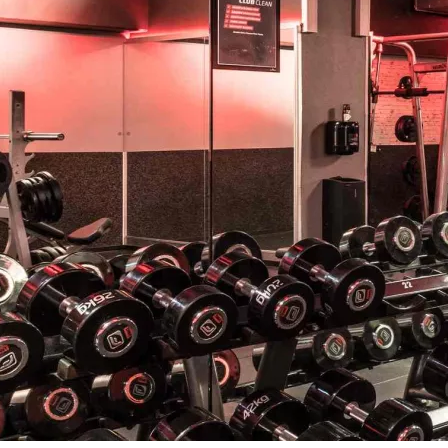
Pausen-Option:
Pausier
Abschluss einer 24-Mona
EGYM:
Smart trainieren
sowie High Performance C
Ergebnisse in minimaler Z
Exklusive Kurse:
Dein T
Community für mehr Moti