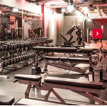
o Kalenderjahr bei
 Milon-Kraftgeräten
h an - für maximale
 einzigartiger
orkout.