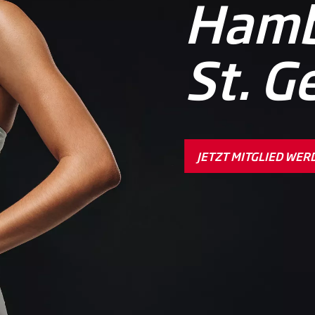
Hamb
St. G
JETZT MITGLIED WER