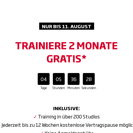
drated! Mit unserer Getränke-Flat genießt du unbegrenzt er
 Power und frischen Kick bei jedem Training.
aft, mehr Power! Mit Olympic Weightlifting, modernen Plat
NUR BIS 11. AUGUST
altest du dein volles Potenzial.
TRAINIERE 2 MONATE
-Konzept verbesserst du Regeneration und Beweglichkeit un
Gezielte Anwendungen lösen Verspannungen und machen dich 
GRATIS*
x. Recharge. Repeat. Lass den Alltag hinter dir und genieße 
04
05
36
27
Tage
Stunden
Minuten
Sekunden
INKLUSIVE:
✓
Training in über 200 Studios
✓
Jederzeit bis zu 12 Wochen kostenlose Vertragspause mögli
✓
Keine Anmeldegebühr