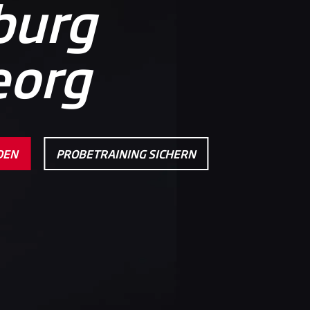
urg
eorg
DEN
PROBETRAINING SICHERN