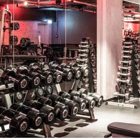
e deinen Vertrag jederzeit kostenlos für bis zu 12 Wochen pr
tsmitgliedschaft.
, smart performen. Mit unseren chip-gesteuerten EGYM- und
ardio-Equipment passt sich dein Training automatisch an dic
eit.
raining, deine Community. Erlebe exklusive Gruppenkurse mit
vation, mehr Innovation und noch mehr Energie bei jedem W