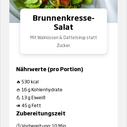
Brunnenkresse-
Salat
Mit Walnüssen & Dattelsirup statt
Zucker.
Nährwerte (pro Portion)
🔥 530 kcal
🍚 16 g Kohlenhydrate
💪 13 g Eiweiß
🥑 45 g Fett
Zubereitungszeit
🕒 Vorbereitung: 10 Min.