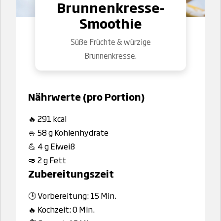
Brunnenkresse-
Smoothie
Süße Früchte & würzige
Brunnenkresse.
Nährwerte (pro Portion)
🔥 291 kcal
🍚 58 g Kohlenhydrate
💪 4 g Eiweiß
🥑 2 g Fett
Zubereitungszeit
🕒 Vorbereitung: 15 Min.
🔥 Kochzeit: 0 Min.