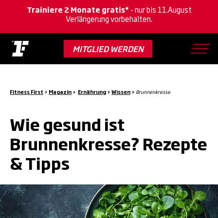
Trainiere 2 Monate gratis*
- nur bis 11.August
Verlängerung vorbehalten.
Skip
to
MITGLIED WERDEN
main
content
Fitness First
>
Magazin
>
Ernährung
>
Wissen
>
Brunnenkresse
Wie gesund ist
Brunnenkresse? Rezepte
& Tipps