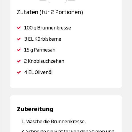
Zutaten (für 2 Portionen)
100 g
Brunnenkresse
3 EL
Kürbiskerne
15 g
Parmesan
2
Knoblauchzehen
4 EL
Olivenöl
Zubereitung
Wasche die Brunnenkresse.
Schneide die Blätter von den Stielen und