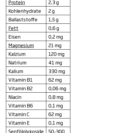
Protein
2,3 g
Kohlenhydrate
2 g
Ballaststoffe
1,5 g
Fett
0,6 g
Eisen
0,2 mg
Magnesium
21 mg
Kalzium
120 mg
Natrium
41 mg
Kalium
330 mg
Vitamin B1
62 mg
Vitamin B2
0,06 mg
Niacin
0,8 mg
Vitamin B6
0,1 mg
Vitamin C
62 mg
Vitamin E
0,1 mg
Senfölglykoside
50-300