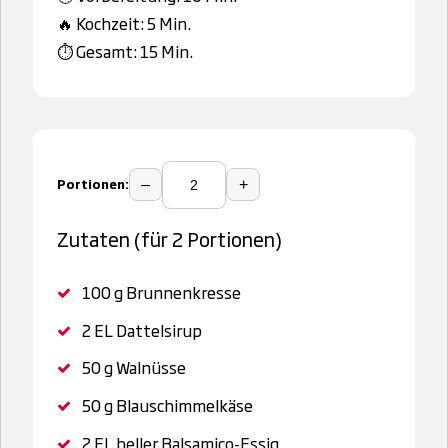
🔥 Kochzeit: 5 Min.
⏱️ Gesamt: 15 Min.
Portionen:
–
+
Zutaten (für 2 Portionen)
100 g
Brunnenkresse
2 EL
Dattelsirup
50 g
Walnüsse
50 g
Blauschimmelkäse
2 EL
heller Balsamico-Essig