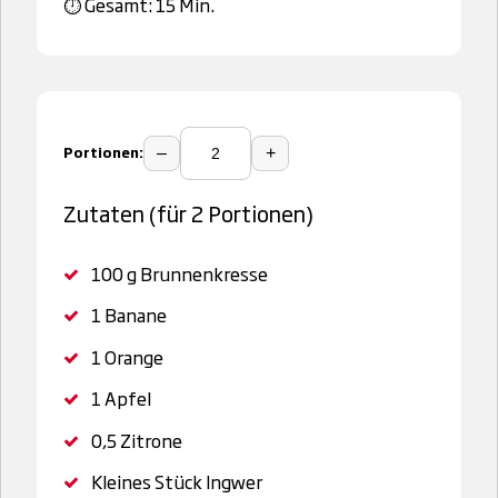
⏱️ Gesamt: 15 Min.
Portionen:
–
+
Zutaten (für 2 Portionen)
100 g
Brunnenkresse
1
Banane
1
Orange
1
Apfel
0,5
Zitrone
Kleines Stück Ingwer