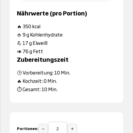
Nährwerte (pro Portion)
🔥 350 kcal
🍚 9 g Kohlenhydrate
💪 17 g Eiweiß
🥑 76 g Fett
Zubereitungszeit
🕒 Vorbereitung: 10 Min.
🔥 Kochzeit: 0 Min.
⏱️ Gesamt: 10 Min.
Portionen:
–
+